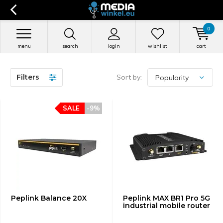
0
menu
search
login
wishlist
cart
Filters
Sort by:
SALE
-9%
Peplink Balance 20X
Peplink MAX BR1 Pro 5G
industrial mobile router