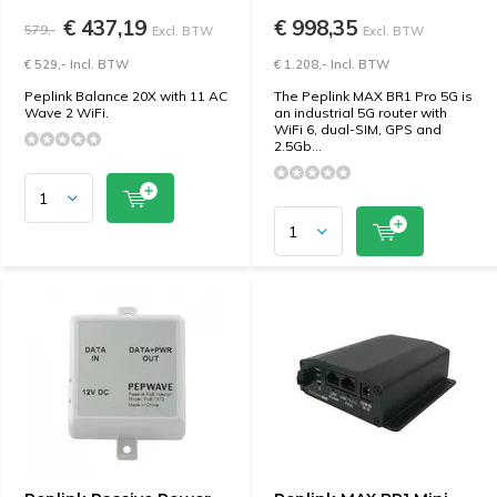
€ 437,19
€ 998,35
579,-
Excl. BTW
Excl. BTW
€ 529,- Incl. BTW
€ 1.208,- Incl. BTW
Peplink Balance 20X with 11 AC
The Peplink MAX BR1 Pro 5G is
Wave 2 WiFi.
an industrial 5G router with
WiFi 6, dual-SIM, GPS and
2.5Gb...