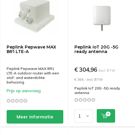
Peplink Pepwave MAX
Peplink IoT 20G -5G
BR1 LTE-A
ready antenna
€ 304,96
Peplink Pepwave MAX BR1
Excl. BTW
LTE-A outdoor router with een
stof- and waterdichte
€ 369,- Incl. BTW
behuizing.
Peplink IoT 20G -5G ready
Prijs op aanvraag
antenna
Meer informatie