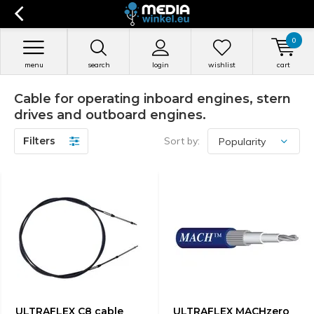
0
menu
search
login
wishlist
cart
Cable for operating inboard engines, stern
drives and outboard engines.
Filters
Sort by:
ULTRAFLEX C8 cable
ULTRAFLEX MACHzero