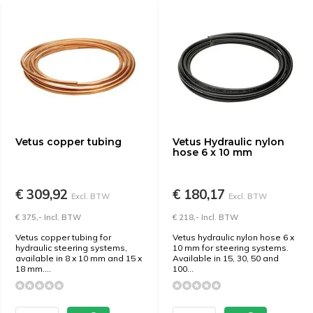
Vetus copper tubing
Vetus Hydraulic nylon
hose 6 x 10 mm
€ 309,92
€ 180,17
Excl. BTW
Excl. BTW
€ 375,- Incl. BTW
€ 218,- Incl. BTW
Vetus copper tubing for
Vetus hydraulic nylon hose 6 x
hydraulic steering systems,
10 mm for steering systems.
available in 8 x 10 mm and 15 x
Available in 15, 30, 50 and
18 mm....
100...