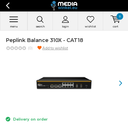
0
menu
search
login
wishlist
cart
Peplink Balance 310X - CAT18
(0)
Add to wishlist
Delivery on order