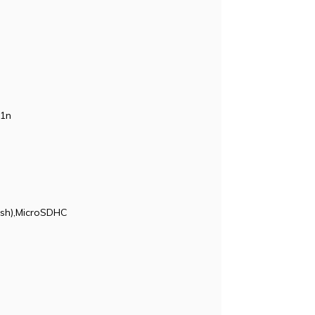
11n
ash),MicroSDHC