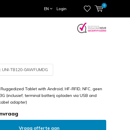
0
EN
Login
:
UNI-TB120-0AWFUMDG
 Ruggedized Tablet with Android, HF-RFID, NFC, geen
3G (inclusief, terminal batterij opladen via USB and
abel adapter)
anvraag
Vraag offerte aan