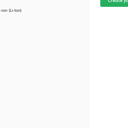
Create y
ion (Li-Ion)