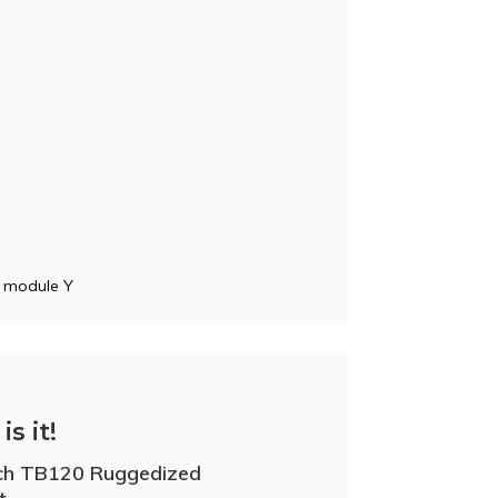
) module Y
is it!
ch TB120 Ruggedized