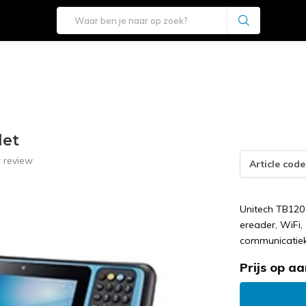
let
 review
Article code
Unitech TB120
ereader, WiFi, 
communicatiek
Prijs op a