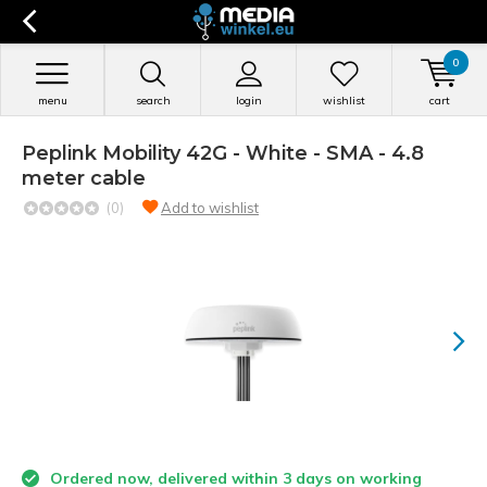
0
menu
search
login
wishlist
cart
Peplink Mobility 42G - White - SMA - 4.8
meter cable
(0)
Add to wishlist
Ordered now, delivered within 3 days on working