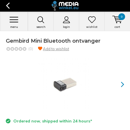
0
menu
search
login
wishlist
cart
Gembird Mini Bluetooth ontvanger
(0)
Add to wishlist
Ordered now, shipped within 24 hours*