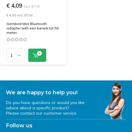
€ 4,09
Excl. BTW
€ 4,95 Incl. BTW
Gembird Mini Bluetooth
adapter with een bereik tot 50
meter.
We are happy to help you!
Do you have questions or would you like
advice about a specific product?
Please contact our customer service.
Follow us