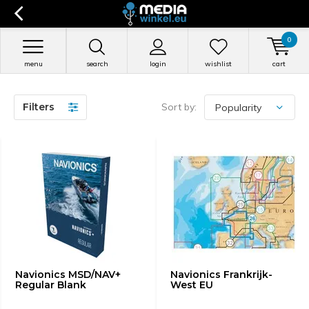
0
menu
search
login
wishlist
cart
Filters
Sort by:
Navionics MSD/NAV+
Navionics Frankrijk-
Regular Blank
West EU