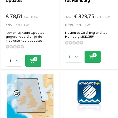
Updates
tot Hamburg
€ 78,51
€ 329,75
426,-
Excl. BTW
Excl. BTW
€ 95,- Incl. BTW
€ 399,- Incl. BTW
Navionics Kaart Updates,
Navionics Zuid-England tot
gegarandeerd altijd de
Hamburg MSD/25P+
nieuwste kaart updates.