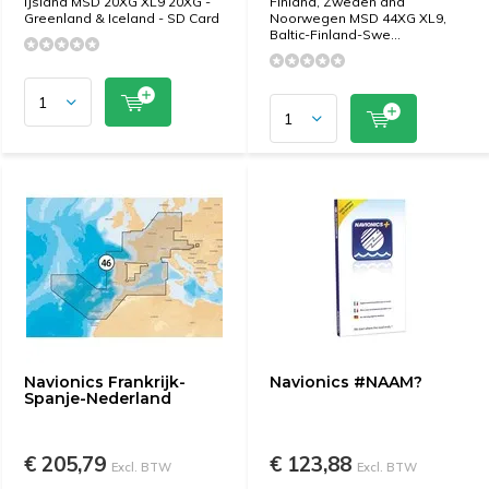
IJsland MSD 20XG XL9 20XG -
Finland, Zweden and
Greenland & Iceland - SD Card
Noorwegen MSD 44XG XL9,
Baltic-Finland-Swe...
Navionics Frankrijk-
Navionics #NAAM?
Spanje-Nederland
€ 205,79
€ 123,88
Excl. BTW
Excl. BTW