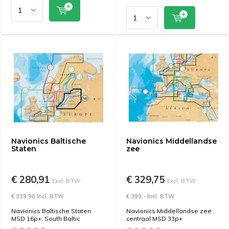
Navionics Baltische
Navionics Middellandse
Staten
zee
€ 280,91
€ 329,75
Excl. BTW
Excl. BTW
€ 339,90 Incl. BTW
€ 399,- Incl. BTW
Navionics Baltische Staten
Navionics Middellandse zee
MSD 16p+, South Baltic
centraal MSD 33p+