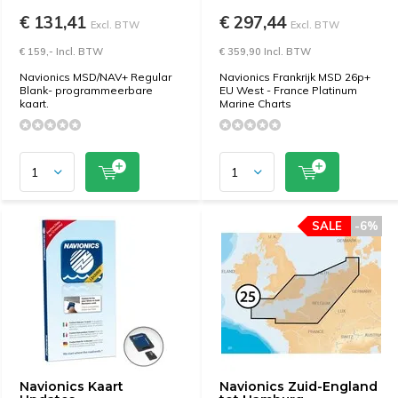
€ 131,41
€ 297,44
Excl. BTW
Excl. BTW
€ 159,- Incl. BTW
€ 359,90 Incl. BTW
Navionics MSD/NAV+ Regular
Navionics Frankrijk MSD 26p+
Blank- programmeerbare
EU West - France Platinum
kaart.
Marine Charts
SALE
-6%
Navionics Kaart
Navionics Zuid-England