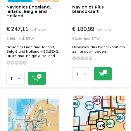
Navionics Engeland,
Navionics Plus
Ierland, België and
blancokaart
Holland
€ 247,11
€ 180,99
Excl. BTW
Excl. BTW
€ 299,- Incl. BTW
€ 219,- Incl. BTW
Navionics Engeland, Ierland,
Navionics Plus blancokaart om
België and Holland MSD/28XG,
zelf te downloaden.
UK,Ireland, België & Holland