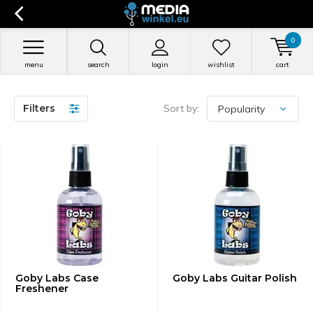
0
menu
search
login
wishlist
cart
Filters
Sort by:
Goby Labs Case
Goby Labs Guitar Polish
Freshener