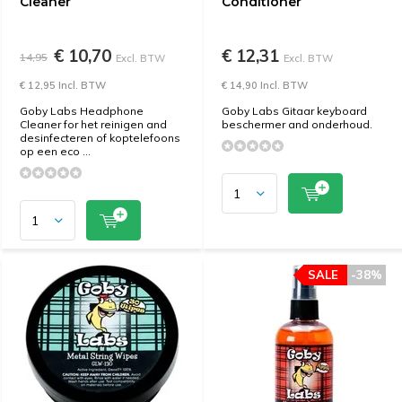
Cleaner
Conditioner
€ 10,70
€ 12,31
14,95
Excl. BTW
Excl. BTW
€ 12,95 Incl. BTW
€ 14,90 Incl. BTW
Goby Labs Headphone
Goby Labs Gitaar keyboard
Cleaner for het reinigen and
beschermer and onderhoud.
desinfecteren of koptelefoons
op een eco ...
SALE
-38%