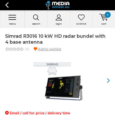
0
menu
search
login
wishlist
cart
Simrad R3016 10 kW HD radar bundel with
4 base antenna
(0)
Add to wishlist
Email / call for price / delivery time