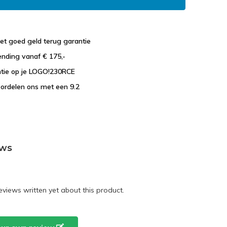
et goed geld terug garantie
ending vanaf € 175,-
ntie op je LOGO!230RCE
ordelen ons met een 9.2
ews
eviews written yet about this product.