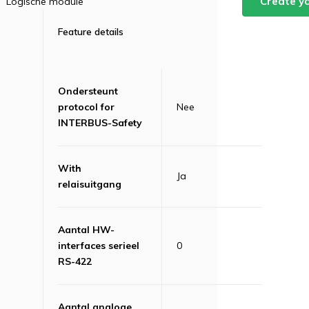
Create y
Logische module
Feature details
Ondersteunt
protocol for
Nee
INTERBUS-Safety
With
Ja
relaisuitgang
Aantal HW-
interfaces serieel
0
RS-422
Aantal analoge