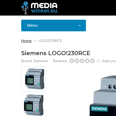
Menu
Home
LOGO!230RCE
Siemens LOGO!230RCE
Brand:
Siemens
Reviews:
Add you
(0)