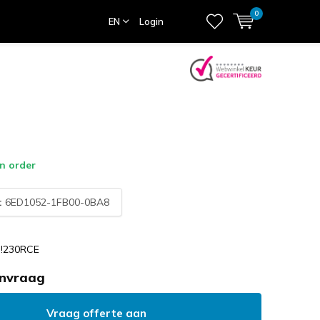
0
EN
Login
n order
:
6ED1052-1FB00-0BA8
!230RCE
anvraag
Vraag offerte aan