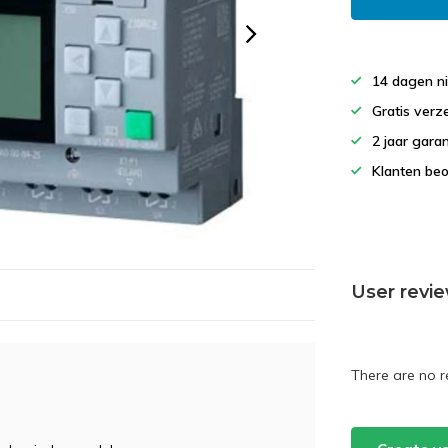
14 dagen ni
Gratis verz
2 jaar gara
Klanten beo
User revi
There are no r