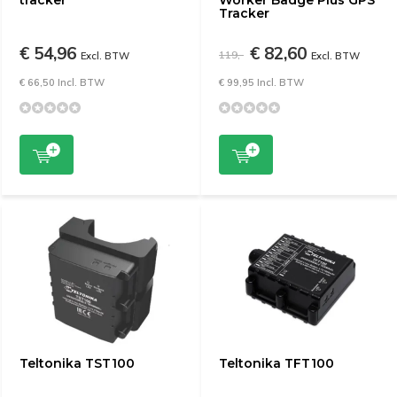
tracker
Worker Badge Plus GPS
Tracker
€ 54,96
€ 82,60
119,-
Excl. BTW
Excl. BTW
€ 66,50 Incl. BTW
€ 99,95 Incl. BTW
Teltonika TST100
Teltonika TFT100