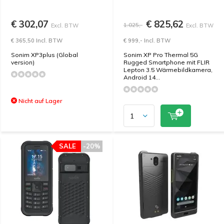
€ 302,07
€ 825,62
1.025,-
Excl. BTW
Excl. BTW
€ 365,50 Incl. BTW
€ 999,- Incl. BTW
Sonim XP3plus (Global
Sonim XP Pro Thermal 5G
version)
Rugged Smartphone mit FLIR
Lepton 3.5 Wärmebildkamera,
Android 14...
Nicht auf Lager
SALE
-20%