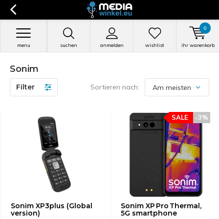
0
menu
suchen
anmelden
wishlist
ihr warenkorb
Sonim
Filter
Sortieren nach:
SALE
-3%
Sonim XP3plus (Global
Sonim XP Pro Thermal,
version)
5G smartphone