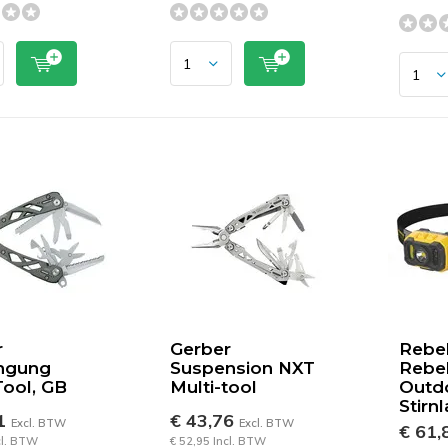
r
Gerber
Rebel
ngung
Suspension NXT
Rebel
Tool, GB
Multi-tool
Outd
Stirn
41
€ 43,76
Excl. BTW
Excl. BTW
€ 61,
cl. BTW
€ 52,95 Incl. BTW