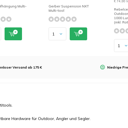
€ 74,80 
fhängung Multi-
Gerber Suspension NXT
Rebelcel
Multi-tool
Outdoor
1000 Lu
(inkl. Ro
enloser Versand ab 175 €
Niedrige Pre
itools.
htbare Hardware für Outdoor, Angler und Segler.