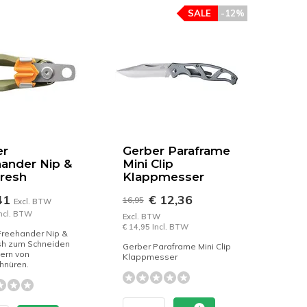
SALE
-12%
er
Gerber Paraframe
ander Nip &
Mini Clip
Fresh
Klappmesser
41
€ 12,36
16,95
Excl. BTW
Incl. BTW
Excl. BTW
€ 14,95 Incl. BTW
Freehander Nip &
esh zum Schneiden
Gerber Paraframe Mini Clip
ern von
Klappmesser
hnüren.