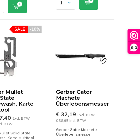
SALE
-10%
9,3
r Mullet
Gerber Gator
State,
Machete
wash, Karte
Überlebensmesser
tool
€ 32,19
Excl. BTW
7,40
Excl. BTW
€ 38,95 Incl. BTW
ncl. BTW
Gerber Gator Machete
ullet Solid State,
Überlebensmesser
h, Karte Multitool