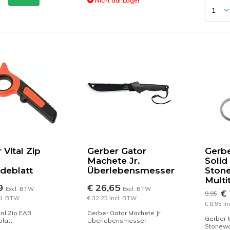
Nicht auf Lager
 Vital Zip
Gerber Gator
Gerbe
Machete Jr.
Solid 
deblatt
Überlebensmesser
Stone
Multi
49
€ 26,65
Excl. BTW
Excl. BTW
€ 
9,95
cl. BTW
€ 32,25 Incl. BTW
€ 8,95 I
tal Zip EAB
Gerber Gator Machete Jr.
Gerber M
latt
Überlebensmesser
Stonewas