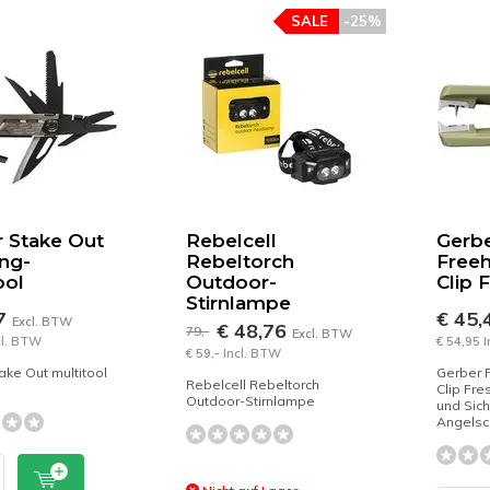
SALE
-25%
 Stake Out
Rebelcell
Gerb
ng-
Rebeltorch
Freeh
ool
Outdoor-
Clip 
Stirnlampe
07
€ 45,
Excl. BTW
€ 48,76
79,-
Excl. BTW
cl. BTW
€ 54,95 
€ 59,- Incl. BTW
ake Out multitool
Gerber 
Rebelcell Rebeltorch
e
Clip Fr
Outdoor-Stirnlampe
und Sich
Angelsc