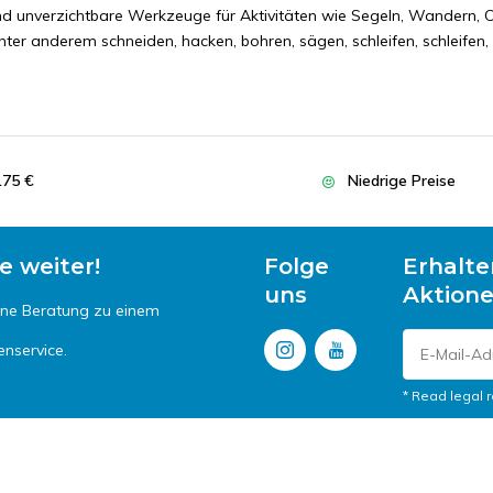
nd unverzichtbare Werkzeuge für Aktivitäten wie Segeln, Wandern, 
ter anderem schneiden, hacken, bohren, sägen, schleifen, schleifen, 
175 €
Niedrige Preise
e weiter!
Folge
Erhalte
uns
Aktion
ine Beratung zu einem
enservice.
* Read legal r