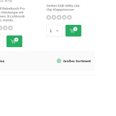
Incl. BTW
Gerber EAB Utility Lite,
l Rebeltorch Pro
Clip-Klappmesser
-Stirnlampe mit
men, 8 Lichtmodi
t), Hands...
ise
Großes Sortiment