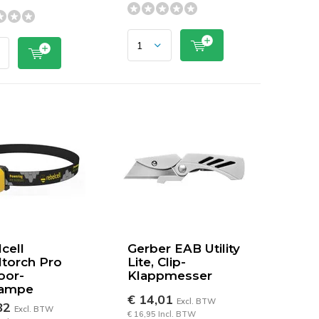
cell
Gerber EAB Utility
torch Pro
Lite, Clip-
oor-
Klappmesser
lampe
€ 14,01
Excl. BTW
82
Excl. BTW
€ 16,95 Incl. BTW