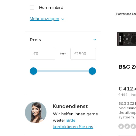
Humminbird
Mehr anzeigen
Preis
tot
B&G Z
€ 412
€ 499,- In
B&G ZC2
Kundendienst
bedienin
draaiknop
Wir helfen Ihnen gerne
systeem.
weiter
Bitte
kontaktieren Sie uns