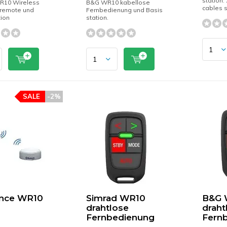
station.
R10 Wireless
B&G WR10 kabellose
cables 
 remote und
Fernbedienung und Basis
tion
station.
SALE
-2%
nce WR10
Simrad WR10
B&G 
drahtlose
draht
Fernbedienung
Fern