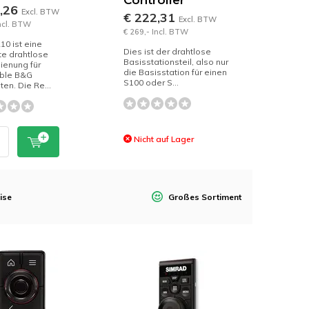
Controller
9,26
Excl. BTW
€ 222,31
Excl. BTW
Incl. BTW
€ 269,- Incl. BTW
0 ist eine
Dies ist der drahtlose
e drahtlose
Basisstationsteil, also nur
ienung für
die Basisstation für einen
ble B&G
S100 oder S...
ten. Die Re...
Nicht auf Lager
ise
Großes Sortiment