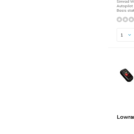
Simrad W
Autopilot
Basis sta
Lowra