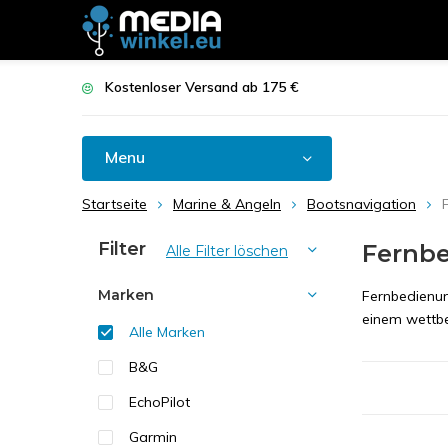
Kostenloser Versand ab 175 €
Menu
Startseite
Marine & Angeln
Bootsnavigation
Filter
Fernb
Alle Filter löschen
Marken
Fernbedienun
einem wettbe
Alle Marken
B&G
EchoPilot
Garmin