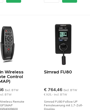
n Wireless
Simrad FU80
te Control
MAP)
56
€ 764,46
Excl. BTW
Excl. BTW
Incl. BTW
€ 925,- Incl. BTW
Wireless Remote
Simrad FU80 Follow UP
 (GPSMAP
Fernsteuerung mit 1,7-Zoll-
00/8400/8600
Display.