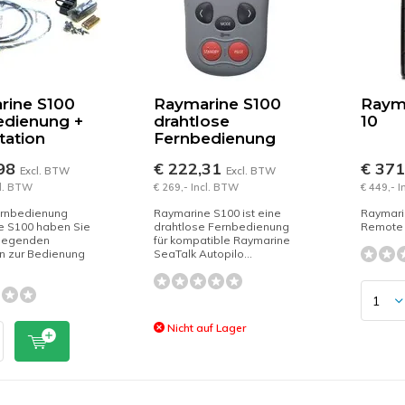
rine S100
Raymarine S100
Raym
edienung +
drahtlose
10
tation
Fernbedienung
,98
€ 222,31
€ 37
Excl. BTW
Excl. BTW
cl. BTW
€ 269,- Incl. BTW
€ 449,- 
ernbedienung
Raymarine S100 ist eine
Raymari
e S100 haben Sie
drahtlose Fernbedienung
Remote 
dlegenden
für kompatible Raymarine
n zur Bedienung
SeaTalk Autopilo...
Nicht auf Lager