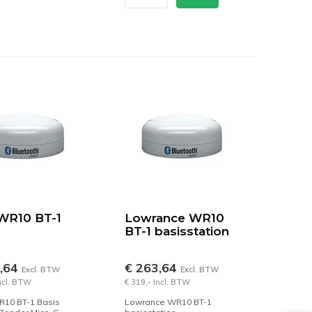
WR10 BT-1
Lowrance WR10
BT-1 basisstation
3,64
€ 263,64
Excl. BTW
Excl. BTW
Incl. BTW
€ 319,- Incl. BTW
10 BT-1 Basis
Lowrance WR10 BT-1