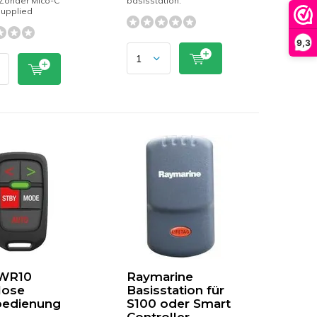
 Zonder Mico-C
basisstation.
supplied
9,3
WR10
Raymarine
lose
Basisstation für
bedienung
S100 oder Smart