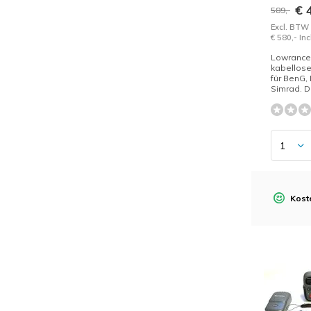
€ 
589,-
Excl. BTW
€ 580,- In
Lowrance
kabellos
für BenG,
Simrad. Di
Kost