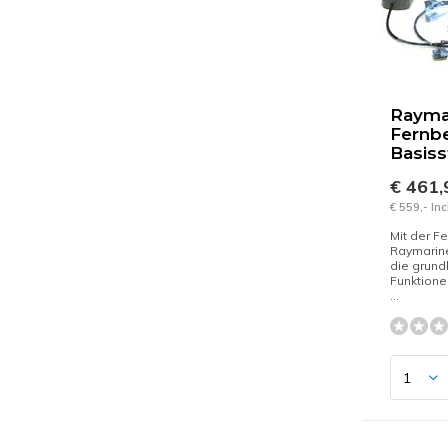
Rayma
Fernb
Basiss
€ 461
€ 559,- In
Mit der F
Raymarin
die grun
Funktione
...