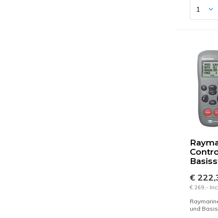
Rayma
Contro
Basiss
€ 222
€ 269,- In
Raymarine
und Basis