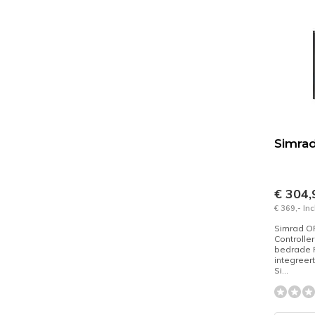
Simra
€ 304
€ 369,- In
Simrad OP
Controlle
bedrade 
integreer
Si...