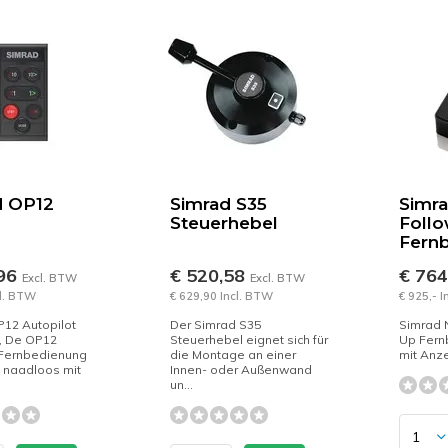
d OP12
Simrad S35
Simr
Steuerhebel
Foll
Fernb
,96
€ 520,58
€ 76
Excl. BTW
Excl. BTW
cl. BTW
€ 629,90 Incl. BTW
€ 925,- 
12 Autopilot
Der Simrad S35
Simrad 
r, De OP12
Steuerhebel eignet sich für
Up Fern
Fernbedienung
die Montage an einer
mit Anz
t naadloos mit
Innen- oder Außenwand
un...