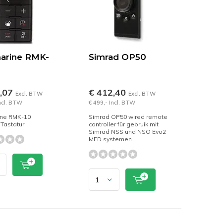
arine RMK-
Simrad OP50
1,07
€ 412,40
Excl. BTW
Excl. BTW
Incl. BTW
€ 499,- Incl. BTW
ne RMK-10
Simrad OP50 wired remote
Tastatur
controller für gebruik mit
Simrad NSS und NSO Evo2
MFD systemen.