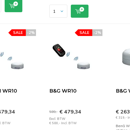
SALE
-2%
SALE
-2%
d WR10
B&G WR10
B&G 
479,34
€ 479,34
€ 26
589,-
€ 319,- 
Excl. BTW
cl. BTW
€ 580,- Incl. BTW
BenG WR