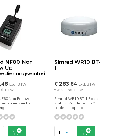
ad NF80 Non
Simrad WR10 BT-
ow Up
1
edienungseinheit
4,46
€ 263,64
Excl. BTW
Excl. BTW
Incl. BTW
€ 319,- Incl. BTW
NF80 Non Follow
Simrad WR10 BT-1 Basis
bedienungseinheit
station. Zonder Mico-C
eige
cables supplied