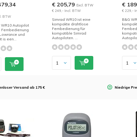
479,34
€ 205,79
€ 18
Excl. BTW
€ 249,- Incl. BTW
€ 229,- 
cl. BTW
Simrad WR10 ist eine
B&G WR1
kompakte drahtlose
kompakt
 WR10 Autopilot
Fernbedienung für
Fernbed
e Fernbedienung
kompatible Simrad
kompati
 Lowrance und
Autopiloten. ...
Autopilo
t is een...
enloser Versand ab 175 €
Niedrige Pre