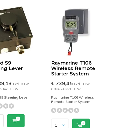
d S9
Raymarine T106
ing Lever
Wireless Remote
Starter System
39,13
€ 739,45
Excl. BTW
Excl. BTW
35 Incl. BTW
€ 894,74 Incl. BTW
S9 Steering Lever
Raymarine T106 Wireless
Remote Starter System