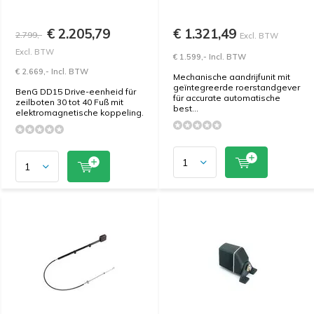
€ 2.205,79
€ 1.321,49
2.799,-
Excl. BTW
Excl. BTW
€ 1.599,- Incl. BTW
€ 2.669,- Incl. BTW
Mechanische aandrijfunit mit
geïntegreerde roerstandgever
BenG DD15 Drive-eenheid für
für accurate automatische
zeilboten 30 tot 40 Fuß mit
best...
elektromagnetische koppeling.