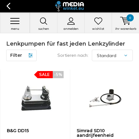
0
menu
suchen
anmelden
wishlist
ihr warenkorb
Lenkpumpen für fast jeden Lenkzylinder
Filter
Sortieren nach:
SALE
-5%
B&G DD15
Simrad SD10
aandrijfeenheid