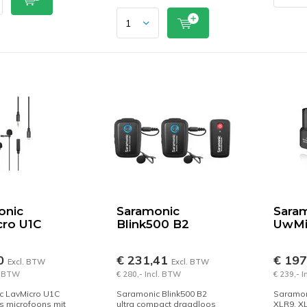
onic
Saramonic
Sara
cro U1C
Blink500 B2
UwMi
50
€ 231,41
€ 19
Excl. BTW
Excl. BTW
l. BTW
€ 280,- Incl. BTW
€ 239,- 
c LavMicro U1C
Saramonic Blink500 B2
Saramon
 microfoons mit
ultra compact draadloos
XLR9, XL