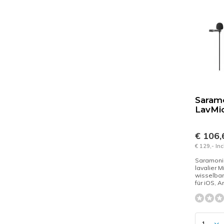
Saram
LavMi
€ 106
€ 129,- In
Saramoni
lavalier M
wisselbar
für iOS, An