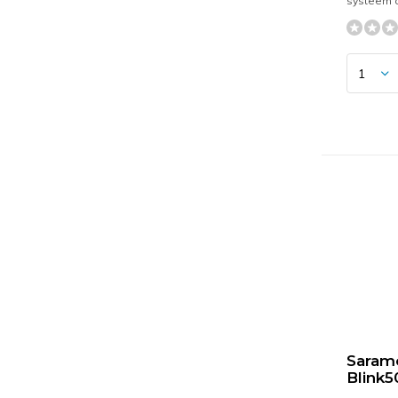
systeem 
Saram
Blink