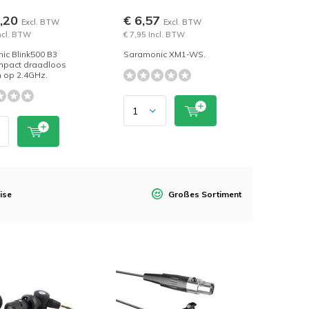
6,20
€ 6,57
Excl. BTW
Excl. BTW
Incl. BTW
€ 7,95 Incl. BTW
ic Blink500 B3
Saramonic XM1-WS.
ompact draadloos
 op 2.4GHz.
ise
Großes Sortiment