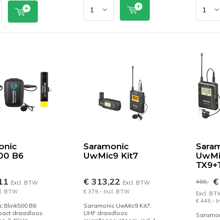
onic
Saramonic
Sara
00 B6
UwMic9 Kit7
UwMi
TX9+
,11
€ 313,22
€
466,-
Excl. BTW
Excl. BTW
cl. BTW
€ 379,- Incl. BTW
Excl. BT
€ 449,- 
 Blink500 B6
Saramonic UwMic9 Kit7,
pact draadloos
UHF draadloos
Saramon