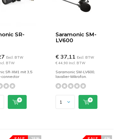
onic SR-
Saramonic SM-
LV600
27
€ 37,11
Excl. BTW
Excl. BTW
Incl. BTW
€ 44,90 Incl. BTW
ic SR-XM1 mit 3,5
Saramonic SM-LV600,
connector
lavalier-Mikrofon.
SALE
-25%
SALE
-6%