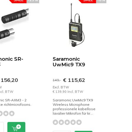
onic SR-
Saramonic
3
UwMic9 TX9
 156,20
€ 115,62
149,-
W
Excl. BTW
Incl. BTW
€ 139,90 Incl. BTW
ic SR-AXM3 - 2
Saramonic UwMic9 TX9
e richtmicrofoons.
Wireless Microphone
professionele kabellose
lavalier Mikrofon für kr...