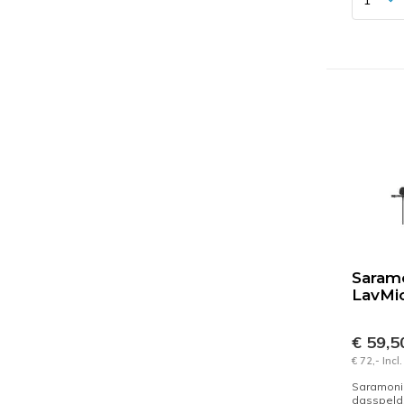
Saram
LavMi
€ 59,
€ 72,- Inc
Saramoni
dasspelds