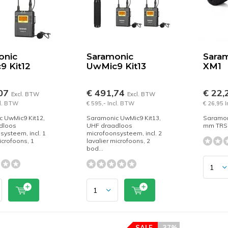
onic
Saramonic
Saram
9 Kit12
UwMic9 Kit13
XM1
,07
€ 491,74
€ 22,
Excl. BTW
Excl. BTW
cl. BTW
€ 595,- Incl. BTW
€ 26,95 
 UwMic9 Kit12,
Saramonic UwMic9 Kit13,
Saramon
dloos
UHF draadloos
mm TRS-
systeem, incl. 1
microfoonsysteem, incl. 2
icrofoons, 1
lavalier microfoons, 2
bod...
SALE
-37%