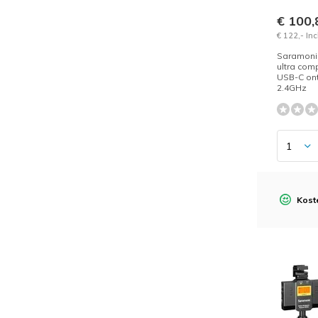
€ 100
€ 122,- In
Saramoni
ultra com
USB-C on
2.4GHz
Kost