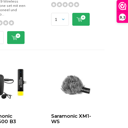
X9 Wireless
one set mit een
ioneel und
...
9,3
monic
Saramonic XM1-
500 B3
WS