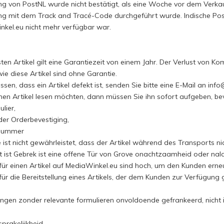
ung von PostNL wurde nicht bestätigt, als eine Woche vor dem Verkauf
ung mit dem Track and Tracé-Code durchgeführt wurde. Indische Po
kel.eu nicht mehr verfügbar war.
sten Artikel gilt eine Garantiezeit von einem Jahr. Der Verlust von 
ie diese Artikel sind ohne Garantie.
sen, dass ein Artikel defekt ist, senden Sie bitte eine E-Mail an
info
nen Artikel lesen möchten, dann müssen Sie ihn sofort aufgeben, bev
lier,
der Orderbevestiging,
-Nummer
e ist nicht gewährleistet, dass der Artikel während des Transports n
t ist Gebrek ist eine offene Tür von Grove onachtzaamheid oder nal
 für einen Artikel auf MediaWinkel.eu sind hoch, um den Kunden ern
für die Bereitstellung eines Artikels, der dem Kunden zur Verfügung 
ngen zonder relevante formulieren onvoldoende gefrankeerd, nicht
prakelijkheid