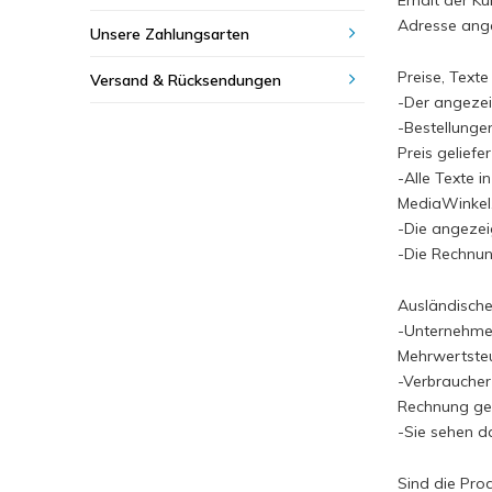
Erhält der K
Adresse ang
Unsere Zahlungsarten
Preise, Texte
Versand & Rücksendungen
-Der angezeig
-Bestellunge
Preis geliefe
-Alle Texte 
MediaWinkel.
-Die angezei
-Die Rechnung
Ausländisch
-Unternehmen
Mehrwertsteu
-Verbraucher
Rechnung ges
-Sie sehen d
Sind die Pro