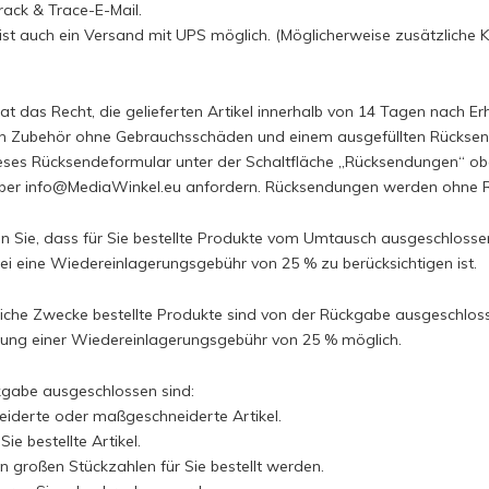
rack & Trace-E-Mail.
ist auch ein Versand mit UPS möglich. (Möglicherweise zusätzliche 
at das Recht, die gelieferten Artikel innerhalb von 14 Tagen nach E
en Zubehör ohne Gebrauchsschäden und einem ausgefüllten Rückse
ieses Rücksendeformular unter der Schaltfläche „Rücksendungen“ 
über
info@MediaWinkel.eu
anfordern. Rücksendungen werden ohne R
en Sie, dass für Sie bestellte Produkte vom Umtausch ausgeschlo
i eine Wiedereinlagerungsgebühr von 25 % zu berücksichtigen ist.
liche Zwecke bestellte Produkte sind von der Rückgabe ausgeschlos
gung einer Wiedereinlagerungsgebühr von 25 % möglich.
gabe ausgeschlossen sind:
iderte oder maßgeschneiderte Artikel.
 Sie bestellte Artikel.
e in großen Stückzahlen für Sie bestellt werden.