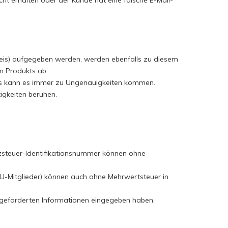
cht erhalten oder der Kunde hat eine falsche E-Mail-
Preis) aufgegeben werden, werden ebenfalls zu diesem
en Produkts ab.
ngs kann es immer zu Ungenauigkeiten kommen.
igkeiten beruhen.
tzsteuer-Identifikationsnummer können ohne
U-Mitglieder) können auch ohne Mehrwertsteuer in
ngeforderten Informationen eingegeben haben.