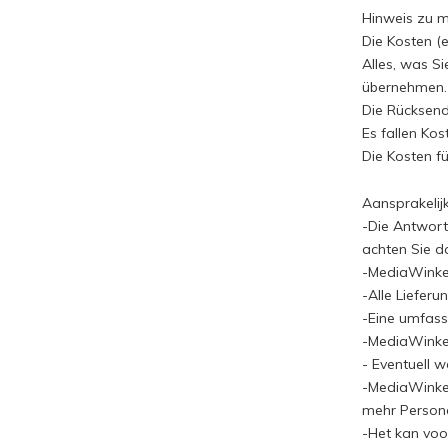
Hinweis zu m
Die Kosten (
Alles, was Si
übernehmen.
Die Rücksend
Es fallen Ko
Die Kosten fü
Aansprakelij
-Die Antwort
achten Sie d
-MediaWinkel
-Alle Lieferu
-Eine umfass
-MediaWinkel.
- Eventuell 
-MediaWinkel
mehr Personen
-Het kan voo