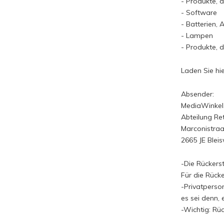
- Produkte, 
- Software
- Batterien,
- Lampen
- Produkte, d
Laden Sie hi
Absender:
MediaWinkel
Abteilung Re
Marconistraa
2665 JE Bleis
-Die Rückers
Für die Rück
-Privatperso
es sei denn,
-Wichtig: Rü