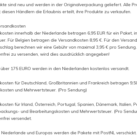
dukte sind neu und werden in der Originalverpackung geliefert. Alle 
t diesen Händlern die Erlaubnis erteilt, ihre Produkte zu verkaufen.
ersandkosten
kosten innerhalb der Niederlande betragen 6,95 EUR für ein Paket, 
er. Für Belgien betragen die Versandkosten 8,95 €. Für den Versand
schlag berechnen wir eine Gebühr von maximal 3,95 € pro Sendung. So
nfrei zu versenden, wird dies ausdrücklich angegeben!
 über 175 EURO werden in den Niederlanden kostenlos versandt.
kosten für Deutschland, Großbritannien und Frankreich betragen 9,5
kosten und Mehrwertsteuer. (Pro Sendung)
kosten für Irland, Österreich, Portugal, Spanien, Dänemark, Italien,
rpackungs- und Bearbeitungskosten und Mehrwertsteuer. (Pro Sendu
nfrei versendet.
r Niederlande und Europas werden die Pakete mit PostNL verschickt.