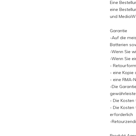
Eine Bestell
eine Bestell
und MediaWin
Garantie
-Auf die mei
Batterien sow
-Wenn Sie wis
-Wenn Sie ei
- Retourformu
- eine Kopie 
- eine RMA
-Die Garanti
gewährleiste
- Die Kosten
- Die Kosten 
erforderlich
-Retourzendi
Produkt Aans