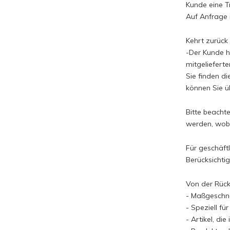
Kunde eine T
Auf Anfrage 
Kehrt zurück
-Der Kunde h
mitgeliefert
Sie finden d
können Sie 
Bitte beacht
werden, wobe
Für geschäft
Berücksichti
Von der Rück
- Maßgeschne
- Speziell für
- Artikel, di