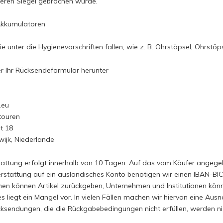
deren Siegel gebrochen wurde.
 Akkumulatoren
ie unter die Hygienevorschriften fallen, wie z. B. Ohrstöpsel, Ohrstöp
er Ihr Rücksendeformular herunter
.eu
touren
t 18
wijk, Niederlande
tattung erfolgt innerhalb von 10 Tagen. Auf das vom Käufer angege
erstattung auf ein ausländisches Konto benötigen wir einen IBAN-BI
nen können Artikel zurückgeben, Unternehmen und Institutionen könne
 es liegt ein Mangel vor. In vielen Fällen machen wir hiervon eine
cksendungen, die die Rückgabebedingungen nicht erfüllen, werden nic