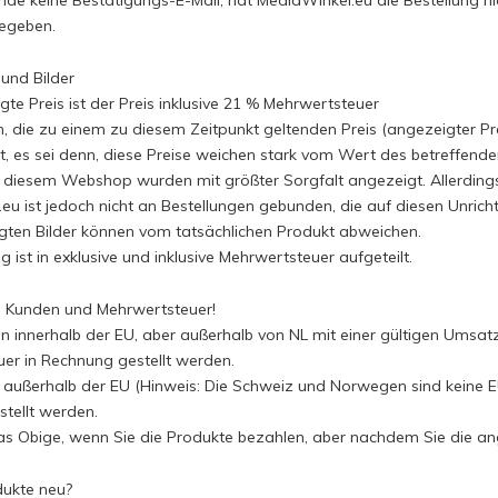
unde keine Bestätigungs-E-Mail, hat MediaWinkel.eu die Bestellung ni
egeben.
 und Bilder
te Preis ist der Preis inklusive 21 % Mehrwertsteuer
n, die zu einem zu diesem Zeitpunkt geltenden Preis (angezeigter 
rt, es sei denn, diese Preise weichen stark vom Wert des betreffend
in diesem Webshop wurden mit größter Sorgfalt angezeigt. Allerdi
eu ist jedoch nicht an Bestellungen gebunden, die auf diesen Unricht
gten Bilder können vom tatsächlichen Produkt abweichen.
 ist in exklusive und inklusive Mehrwertsteuer aufgeteilt.
e Kunden und Mehrwertsteuer!
 innerhalb der EU, aber außerhalb von NL mit einer gültigen Umsa
er in Rechnung gestellt werden.
 außerhalb der EU (Hinweis: Die Schweiz und Norwegen sind keine E
tellt werden.
as Obige, wenn Sie die Produkte bezahlen, aber nachdem Sie die a
dukte neu?