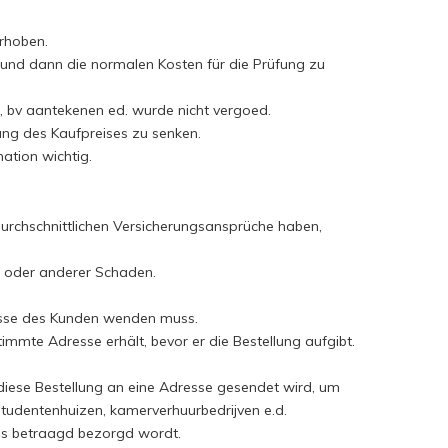
erhoben.
t, und dann die normalen Kosten für die Prüfung zu
n, bv aantekenen ed. wurde nicht vergoed.
tung des Kaufpreises zu senken.
mation wichtig.
urchschnittlichen Versicherungsansprüche haben,
en oder anderer Schaden.
resse des Kunden wenden muss.
immte Adresse erhält, bevor er die Bestellung aufgibt.
 diese Bestellung an eine Adresse gesendet wird, um
, studentenhuizen, kamerverhuurbedrijven e.d.
 is betraagd bezorgd wordt.