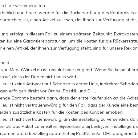
.b.t. de verzendkosten.
erheblich und teuer) werden für die Rückerstattung des Kaufpreises 
e brauchen, ist, einen Artikel zu lesen, der Ihnen zur Verfügung steh
ung erfolgt in diesem Fall zu einem späteren Zeitpunkt. Extrakoste
sten für eine Garantiereparatur an, um die Kosten für die Rückerstat
r einen Artikel, der Ihnen zur Verfügung steht, sind für unsere Rekla
kheid
 von MediaWinkel.eu ist absolut überzeugend. Wenn Sie keine überd
arauf, dass der Boden nicht nass wird.
.eu ist keine Antwort auf Schaden in erster Linie, indirekter Schad
ngen erfolgen direkt vor Ort bei PostNL und DHL.
ende Garantie besteht darin, dass der erste Käufer sich an die Ad
eu ist nicht vertrauenswürdig für den Fall, dass der Kunde eine best
werden zusätzliche Kosten für die Kosten des Kunden erhoben.
.eu ist nicht vertrauenswürdig, um die Bestellung zu versenden, da
 als das Paket zu erhalten. Bijvoorbeeld bij bedrijven, instellingen
rcomen dat a bestelling nadat het bij PostNL en/of DHL aangemeld