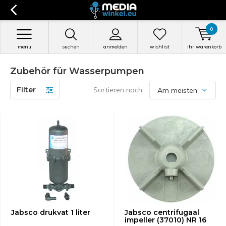
0
menu
suchen
anmelden
wishlist
ihr warenkorb
Zubehör für Wasserpumpen
Filter
Sortieren nach:
Jabsco drukvat 1 liter
Jabsco centrifugaal
impeller (37010) NR 16