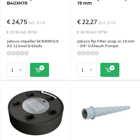
B40XH19
19 mm
€ 24,75
€ 22,27
Excl. BTW
Excl. BTW
€ 29,95 Incl. BTW
€ 26,95 Incl. BTW
Jabsco impeller kit B40XH19
Jabsco fijn Filter snap-in 19 mm
AS 12 bout 6-blads
- 3/4" Schlauch-Pumpe