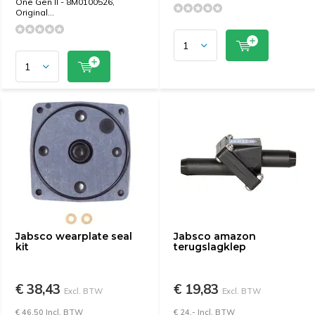
One Gen II - 8M0100526,
Original...
Jabsco wearplate seal
Jabsco amazon
kit
terugslagklep
€ 38,43
€ 19,83
Excl. BTW
Excl. BTW
€ 46,50 Incl. BTW
€ 24,- Incl. BTW