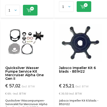
Quicksilver Wasser
Jabsco Impeller Kit 6
Pumpe Service Kit
blads - B51H22
Mercruiser Alpha One
Gen II
€ 57,02
€ 25,21
Excl. BTW
Excl. BTW
€ 69,- Incl. BTW
€ 30,50 Incl. BTW
Quicksilver Wasserpumpen-
Jabsco Impeller Kit 6 blads -
Servicekit für Mercruiser Alpha
B51H22