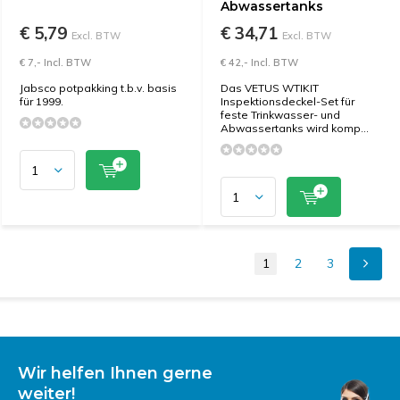
Abwassertanks
€ 5,79
€ 34,71
Excl. BTW
Excl. BTW
€ 7,- Incl. BTW
€ 42,- Incl. BTW
Jabsco potpakking t.b.v. basis
Das VETUS WTIKIT
für 1999.
Inspektionsdeckel-Set für
feste Trinkwasser- und
Abwassertanks wird komp...
1
2
3
Wir helfen Ihnen gerne
weiter!