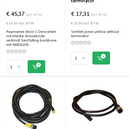
terminator
€ 45,37
€ 17,31
Excl. BTW
Excl. BTW
€ 54,90 Incl. BTW
€ 20,95 Incl. BTW
Raymarine Micro C DeviceNet
SimNet joiner yellow without
mit blanke draadeinde,
terminator
verbindt SeaTalkng backbone
mit NMEA200...