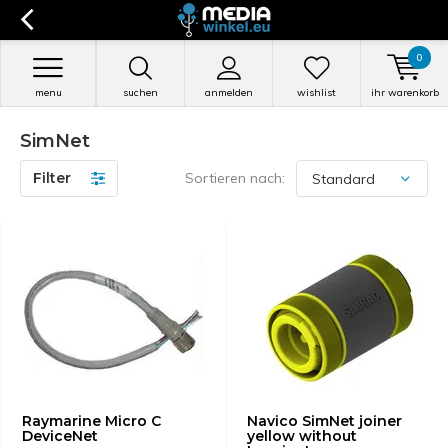
0
menu
suchen
anmelden
wishlist
ihr warenkorb
SimNet
Filter
Sortieren nach:
Raymarine Micro C
Navico SimNet joiner
DeviceNet
yellow without