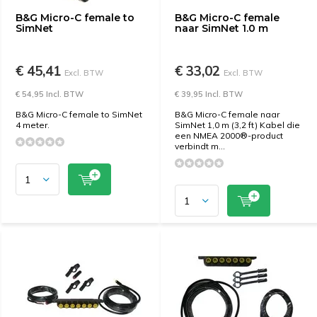
B&G Micro-C female to
B&G Micro-C female
SimNet
naar SimNet 1.0 m
€ 45,41
€ 33,02
Excl. BTW
Excl. BTW
€ 54,95 Incl. BTW
€ 39,95 Incl. BTW
B&G Micro-C female to SimNet
B&G Micro-C female naar
4 meter.
SimNet 1,0 m (3,2 ft) Kabel die
een NMEA 2000®-product
verbindt m...