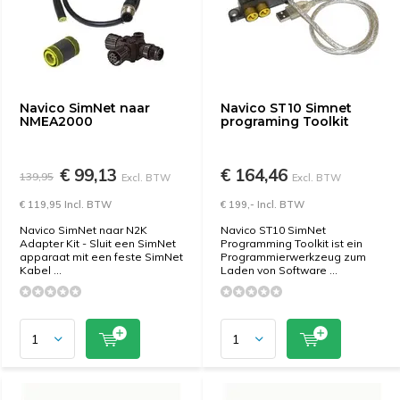
Navico SimNet naar
Navico ST10 Simnet
NMEA2000
programing Toolkit
€ 99,13
€ 164,46
139,95
Excl. BTW
Excl. BTW
€ 119,95 Incl. BTW
€ 199,- Incl. BTW
Navico SimNet naar N2K
Navico ST10 SimNet
Adapter Kit - Sluit een SimNet
Programming Toolkit ist ein
apparaat mit een feste SimNet
Programmierwerkzeug zum
Kabel ...
Laden von Software ...