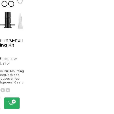
 Thru-hull
ng Kit
88
Excl. BTW
cl. BTW
ru-hull Mounting
ustausch des
äuses eines
hgebers. Gee...