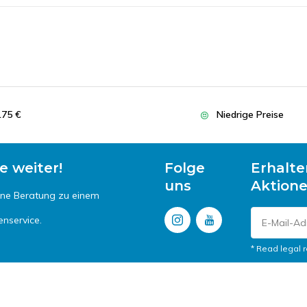
175 €
Niedrige Preise
e weiter!
Folge
Erhalte
uns
Aktion
ine Beratung zu einem
enservice.
* Read legal r