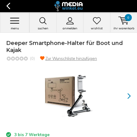
0
menu
suchen
anmelden
wishlist
ihr warenkorb
Deeper Smartphone-Halter für Boot und
Kajak
(0)
Zur Wunschliste hinzufügen
3 bis 7 Werktage