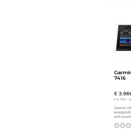
Garmi
7416
€ 3.96
€ 4.799,- 
Garmin G
kaartplot
inch touc