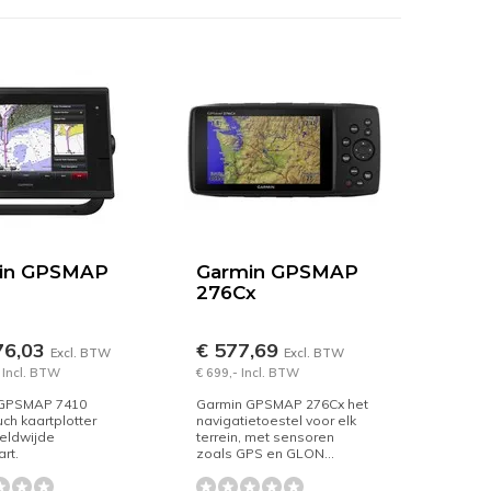
in GPSMAP
Garmin GPSMAP
276Cx
76,03
€ 577,69
Excl. BTW
Excl. BTW
 Incl. BTW
€ 699,- Incl. BTW
 GPSMAP 7410
Garmin GPSMAP 276Cx het
uch kaartplotter
navigatietoestel voor elk
eldwijde
terrein, met sensoren
rt.
zoals GPS en GLON...