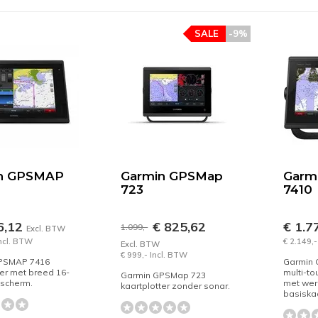
SALE
-9%
n GPSMAP
Garmin GPSMap
Garm
723
7410
6,12
€ 825,62
€ 1.7
1.099,-
Excl. BTW
Incl. BTW
€ 2.149,-
Excl. BTW
€ 999,- Incl. BTW
PSMAP 7416
Garmin
ter met breed 16-
multi-to
Garmin GPSMap 723
hscherm.
met wer
kaartplotter zonder sonar.
basiskaa