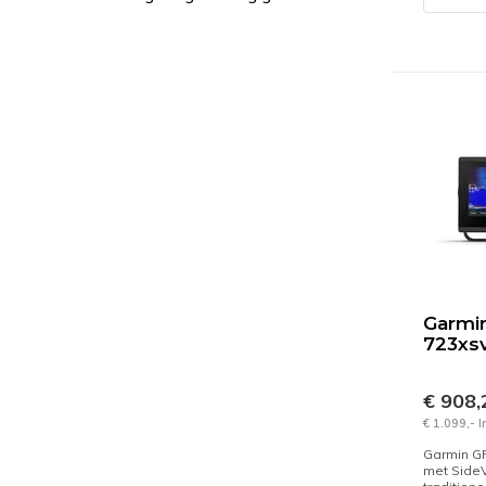
Garmi
723xs
€ 908
€ 1.099,- 
Garmin G
met SideV