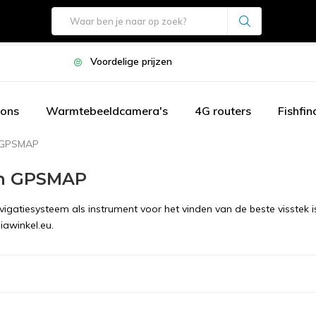
Voordelige prijzen
oons
Warmtebeeldcamera's
4G routers
Fishfin
 GPSMAP
n GPSMAP
vigatiesysteem als instrument voor het vinden van de beste visste
iawinkel.eu.