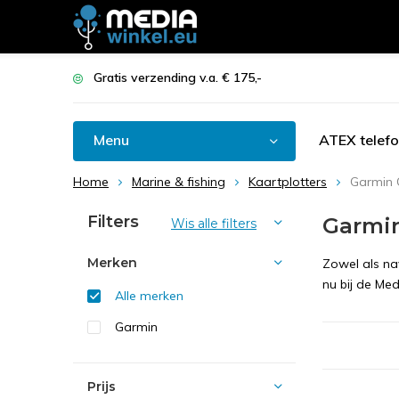
Gratis verzending v.a. € 175,-
Menu
ATEX telef
Home
Marine & fishing
Kaartplotters
Garmin
Filters
Garmi
Wis alle filters
Merken
Zowel als na
nu bij de Med
Alle merken
Garmin
Prijs