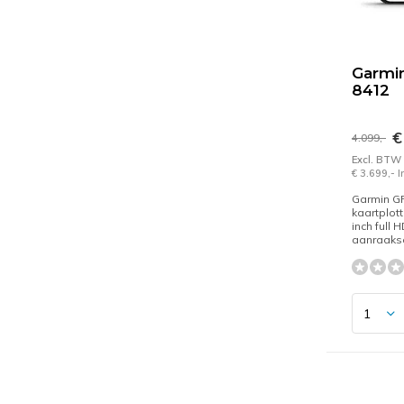
Garmi
8412
€
4.099,-
Excl. BTW
€ 3.699,- 
Garmin 
kaartplot
inch full 
aanraaks