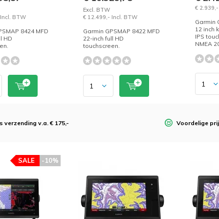
€ 2.939,-
Excl. BTW
 Incl. BTW
€ 12.499,- Incl. BTW
Garmin 
12 inch 
PSMAP 8424 MFD
Garmin GPSMAP 8422 MFD
IPS touc
ll HD
22-inch full HD
NMEA 200
en.
touchscreen.
s verzending v.a. € 175,-
Voordelige pri
SALE
-10%