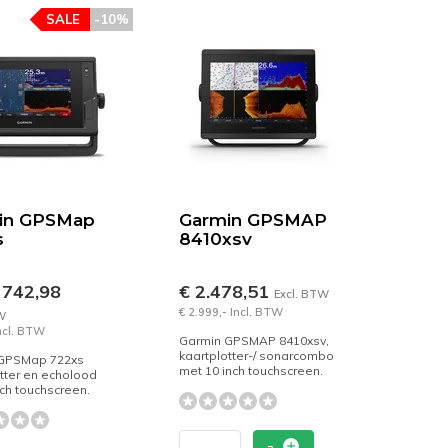
SALE
-10%
in GPSMap
Garmin GPSMAP
s
8410xsv
 742,98
€ 2.478,51
Excl. BTW
€ 2.999,- Incl. BTW
W
Incl. BTW
Garmin GPSMAP 8410xsv,
kaartplotter-/ sonarcombo
GPSMap 722xs
met 10 inch touchscreen.
tter en echolood
ch touchscreen.