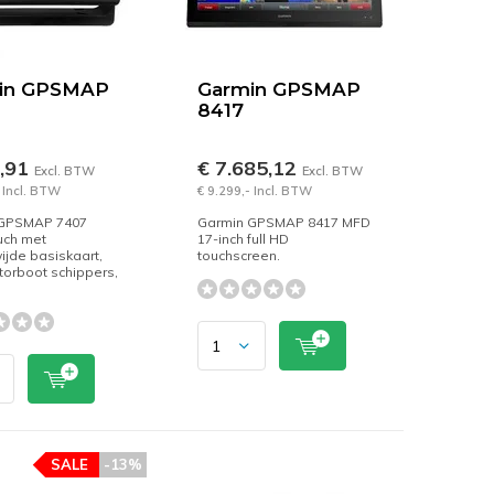
in GPSMAP
Garmin GPSMAP
8417
0,91
€ 7.685,12
Excl. BTW
Excl. BTW
 Incl. BTW
€ 9.299,- Incl. BTW
 GPSMAP 7407
Garmin GPSMAP 8417 MFD
uch met
17-inch full HD
jde basiskaart,
touchscreen.
torboot schippers,
SALE
-13%