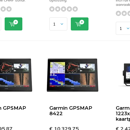
ele CHIRP sonar.
oplossing.
inch full
aanraa
n GPSMAP
Garmin GPSMAP
Garm
8422
1223x
kaart
95,87
€ 10.329,75
€ 2.4