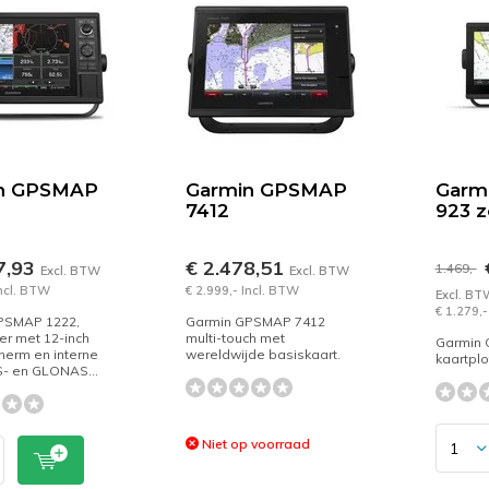
n GPSMAP
Garmin GPSMAP
Garm
7412
923 z
7,93
€ 2.478,51
€
1.469,-
Excl. BTW
Excl. BTW
Incl. BTW
€ 2.999,- Incl. BTW
Excl. BT
€ 1.279,-
PSMAP 1222,
Garmin GPSMAP 7412
ter met 12-inch
multi-touch met
Garmin 
herm en interne
wereldwijde basiskaart.
kaartplo
- en GLONAS...
Niet op voorraad