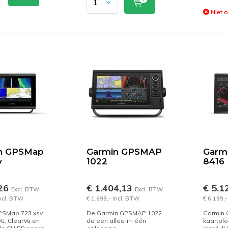
Niet 
n GPSMap
Garmin GPSMAP
Garm
v
1022
8416
,26
€ 1.404,13
€ 5.1
Excl. BTW
Excl. BTW
Incl. BTW
€ 1.699,- Incl. BTW
€ 6.199,-
PSMap 723 xsv
De Garmin GPSMAP 1022
Garmin
ü, ClearVü en
de een alles-in-één
kaartplo