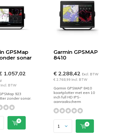
in GPSMap
Garmin GPSMAP
onder sonar
8410
 1.057,02
€ 2.288,42
Excl. BTW
€ 2.768,99 Incl. BTW
W
 Incl. BTW
Garmin GPSMAP 8410
kaartplotter met een 10
GPSMap 923
inch full HD IPS-
tter zonder sonar.
aanraakscherm