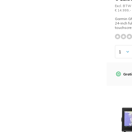
Excl. BTW
€ 14.999,-
Garmin G
24-inch fu
touchscre
Grati