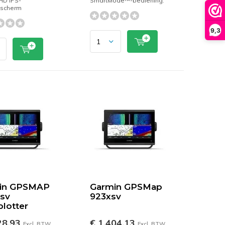
 HD IPS-
SmartMode™-bediening.
kscherm
9,3
in GPSMAP
Garmin GPSMap
sv
923xsv
plotter
28,93
€ 1.404,13
Excl. BTW
Excl. BTW