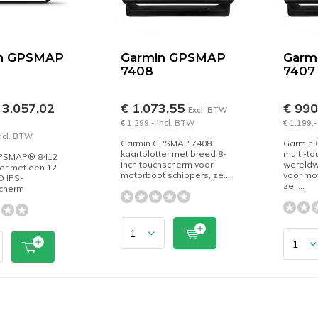
n GPSMAP
Garmin GPSMAP
Garm
7408
7407
 3.057,02
€ 1.073,55
€ 99
Excl. BTW
€ 1.299,- Incl. BTW
€ 1.199,-
Incl. BTW
Garmin GPSMAP 7408
Garmin
kaartplotter met breed 8-
multi-to
GPSMAP® 8412
inch touchscherm voor
wereldwi
ter met een 12
motorboot schippers, ze...
voor mo
HD IPS-
zeil...
cherm