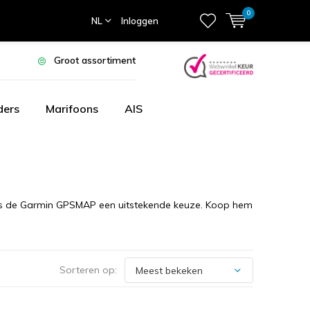
0
NL
Inloggen
Groot assortiment
ders
Marifoons
AIS
k is de Garmin GPSMAP een uitstekende keuze. Koop hem
Sorteren op: