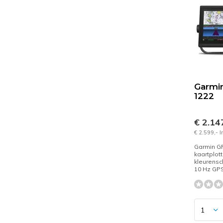
Garmi
1222
€ 2.14
€ 2.599,- 
Garmin G
kaartplot
kleurensc
10 Hz GPS