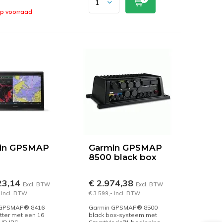
op voorraad
in GPSMAP
Garmin GPSMAP
8500 black box
23,14
€ 2.974,38
Excl. BTW
Excl. BTW
 Incl. BTW
€ 3.599,- Incl. BTW
 GPSMAP® 8416
Garmin GPSMAP® 8500
tter met een 16
black box-systeem met