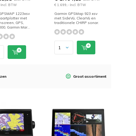
 Incl. BTW
€ 1.699,- Incl. BTW
GPSMAP 1223xsv
Garmin GPSMap 923 xsv
kaartplotter met
met SideVü, ClearVü en
hscreen, GPS,
traditionele CHIRP sonar.
0, Garmin Mar...
jzen
Groot assortiment