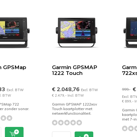
n GPSMap
Garmin GPSMAP
Garm
1222 Touch
722x
,33
€ 2.048,76
€
999,-
Excl. BTW
Excl. BTW
cl. BTW
€ 2.479,- Incl. BTW
Excl. BT
€ 899,- 
PSMap 722
Garmin GPSMAP 1222xsv
ter zonder sonar.
Touch kaartplotter met
Garmin 
netwerkfunctionaliteit.
kaartplo
met 7-in