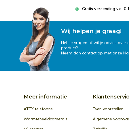
Gratis verzending v.a. € 
Wij helpen je graag!
Heb je vragen of wil je advies over
product?
Neem dan contact op met onze klan
Meer informatie
Klantenservi
ATEX telefoons
Even voorstellen
Warmtebeeldcamera's
Algemene voorwa