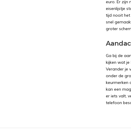
euro. Er zijn
eisenlijstje 
tijd nooit he
snel gemaakt,
groter scherm
Aandac
Ga bij de aa
kijken wat je
Verander je 
onder de gro
keurmerken d
kan een magn
er iets valt,
telefoon bes