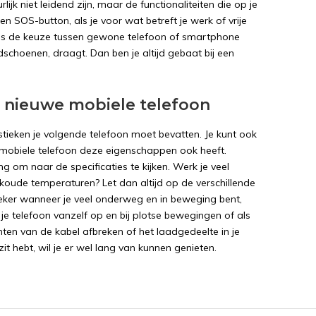
ijk niet leidend zijn, maar de functionaliteiten die op je
en SOS-button, als je voor wat betreft je werk of vrije
jds is de keuze tussen gewone telefoon of smartphone
dschoenen, draagt. Dan ben je altijd gebaat bij een
 nieuwe mobiele telefoon
stieken je volgende telefoon moet bevatten. Je kunt ook
ge mobiele telefoon deze eigenschappen ook heeft.
 om naar de specificaties te kijken. Werk je veel
koude temperaturen? Let dan altijd op de verschillende
ker wanneer je veel onderweg en in beweging bent,
e telefoon vanzelf op en bij plotse bewegingen of als
enten van de kabel afbreken of het laadgedeelte in je
t hebt, wil je er wel lang van kunnen genieten.