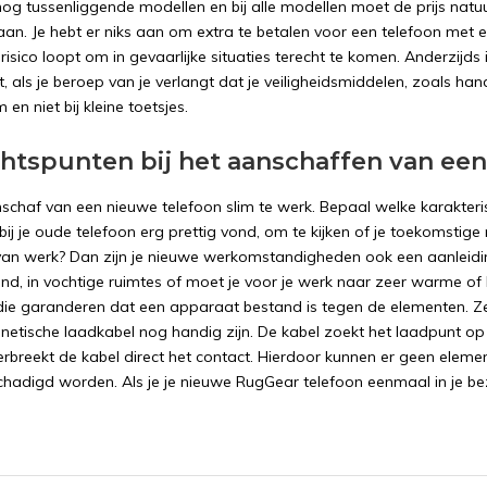
 nog tussenliggende modellen en bij alle modellen moet de prijs natuurl
staan. Je hebt er niks aan om extra te betalen voor een telefoon met e
t risico loopt om in gevaarlijke situaties terecht te komen. Anderzi
 als je beroep van je verlangt dat je veiligheidsmiddelen, zoals han
 en niet bij kleine toetsjes.
htspunten bij het aanschaffen van een
nschaf van een nieuwe telefoon slim te werk. Bepaal welke karakteri
 bij je oude telefoon erg prettig vond, om te kijken of je toekomsti
van werk? Dan zijn je nieuwe werkomstandigheden ook een aanleiding
nd, in vochtige ruimtes of moet je voor je werk naar zeer warme of 
ie garanderen dat een apparaat bestand is tegen de elementen. Ze
etische laadkabel nog handig zijn. De kabel zoekt het laadpunt op j
 verbreekt de kabel direct het contact. Hierdoor kunnen er geen elem
chadigd worden. Als je je nieuwe RugGear telefoon eenmaal in je bezi