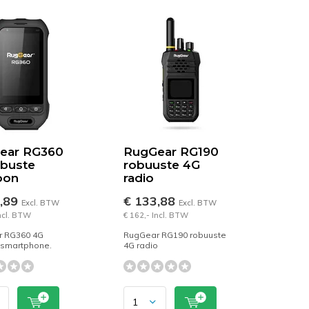
ear RG360
RugGear RG190
obuste
robuuste 4G
oon
radio
2,89
€ 133,88
Excl. BTW
Excl. BTW
Incl. BTW
€ 162,- Incl. BTW
 RG360 4G
RugGear RG190 robuuste
 smartphone.
4G radio