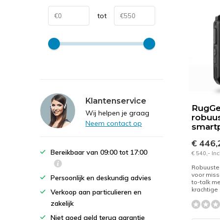
tot
Klantenservice
RugGe
Wij helpen je graag
robuu
Neem contact op
smart
€ 446
Bereikbaar van 09:00 tot 17:00
€ 540,- In
Robuuste
voor missi
Persoonlijk en deskundig advies
to-talk me
krachtige 
Verkoop aan particulieren en
zakelijk
Niet goed geld terug garantie