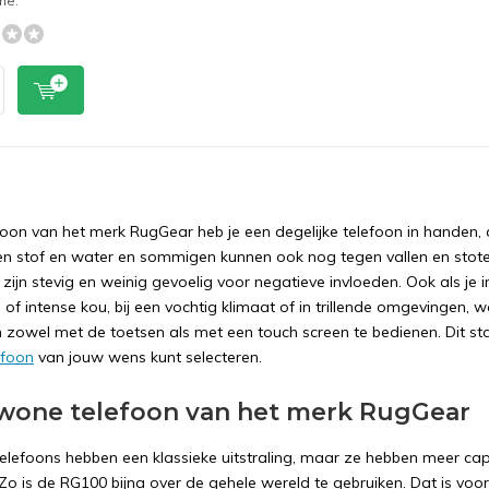
ne.
foon van het merk RugGear heb je een degelijke telefoon in handen, 
en stof en water en sommigen kunnen ook nog tegen vallen en stoten.
 zijn stevig en weinig gevoelig voor negatieve invloeden. Ook als je
e of intense kou, bij een vochtig klimaat of in trillende omgevingen
n zowel met de toetsen als met een touch screen te bedienen. Dit sta
efoon
van jouw wens kunt selecteren.
wone telefoon van het merk RugGear
lefoons hebben een klassieke uitstraling, maar ze hebben meer capa
o is de RG100 bijna over de gehele wereld te gebruiken. Dat is voor 