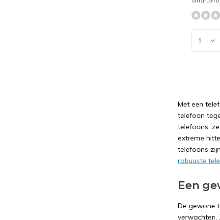
smartpho
Met een tele
telefoon teg
telefoons, ze
extreme hitt
telefoons zij
robuuste tel
Een ge
De gewone te
verwachten. Z