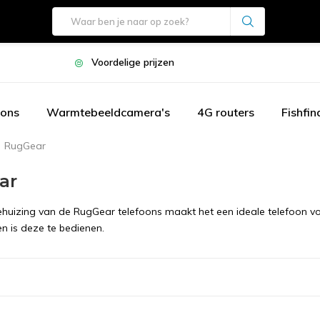
Voordelige prijzen
oons
Warmtebeeldcamera's
4G routers
Fishfin
RugGear
ar
ehuizing van de RugGear telefoons maakt het een ideale telefoon v
n is deze te bedienen.