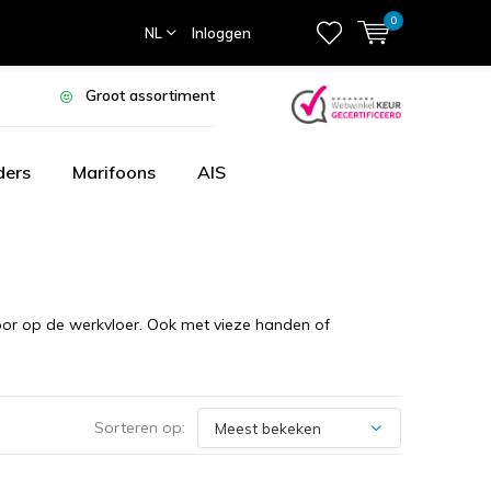
0
NL
Inloggen
Groot assortiment
ders
Marifoons
AIS
oor op de werkvloer. Ook met vieze handen of
Sorteren op: