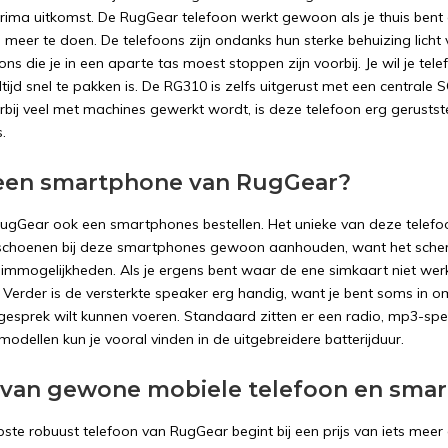
rima uitkomst. De RugGear telefoon werkt gewoon als je thuis bent 
 meer te doen. De telefoons zijn ondanks hun sterke behuizing licht 
ns die je in een aparte tas moest stoppen zijn voorbij. Je wil je t
ijd snel te pakken is. De RG310 is zelfs uitgerust met een centrale
rbij veel met machines gewerkt wordt, is deze telefoon erg gerustste
.
 een smartphone van RugGear?
RugGear ook een smartphones bestellen. Het unieke van deze telefoon
schoenen bij deze smartphones gewoon aanhouden, want het scherm
 simmogelijkheden. Als je ergens bent waar de ene simkaart niet w
. Verder is de versterkte speaker erg handig, want je bent soms in
gesprek wilt kunnen voeren. Standaard zitten er een radio, mp3-spe
odellen kun je vooral vinden in de uitgebreidere batterijduur.
n van gewone mobiele telefoon en sma
te robuust telefoon van RugGear begint bij een prijs van iets meer