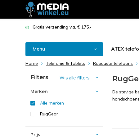
Gratis verzending v.a. € 175,-
Menu
ATEX telef
Home
Telefonie & Tablets
Robuuste telefoons
Filters
RugGe
Wis alle filters
Merken
De stevige b
handschoene
Alle merken
RugGear
Prijs