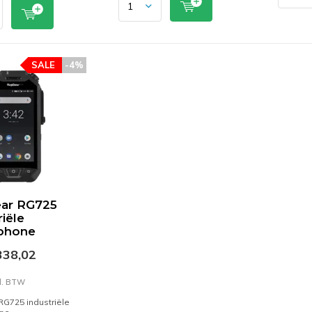
SALE
-4%
ar RG725
riële
phone
338,02
cl. BTW
G725 industriële