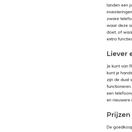
landen een p
investeringen
zware telefoo
waar deze alt
doet, of waa
extra functies
Liever
Je kunt van 
kunt je hand
zijn de dual
functioneren
een telefoon
en nieuwere m
Prijze
De goedkoops