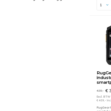
RugGe
indust
smart
€ 
428,-
Excl. BTW
€ 409,- In
RugGear R