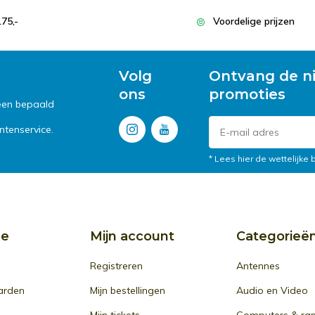
175,-
Voordelige prijzen
Volg
Ontvang de n
ons
promoties
 een bepaald
tenservice.
* Lees hier de wettelijke
ce
Mijn account
Categorieë
Registreren
Antennes
arden
Mijn bestellingen
Audio en Video