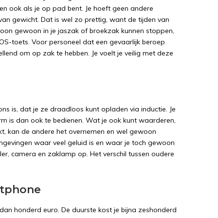
en ook als je op pad bent. Je hoeft geen andere
van gewicht. Dat is wel zo prettig, want de tijden van
elefoon gewoon in je jaszak of broekzak kunnen stoppen,
 SOS-toets. Voor personeel dat een gevaarlijk beroep
llend om op zak te hebben. Je voelt je veilig met deze
s is, dat je ze draadloos kunt opladen via inductie. Je
 is dan ook te bedienen. Wat je ook kunt waarderen,
erkt, kan de andere het overnemen en wel gewoon
 omgevingen waar veel geluid is en waar je toch gewoon
ler, camera en zaklamp op. Het verschil tussen oudere
rtphone
 dan honderd euro. De duurste kost je bijna zeshonderd