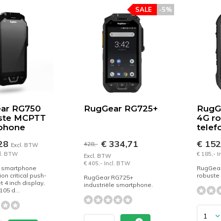
SALE
-5%
ar RG750
RugGear RG725+
RugG
ste MCPTT
4G r
phone
telef
,28
€ 334,71
€ 15
428,-
Excl. BTW
cl. BTW
€ 185,- 
Excl. BTW
€ 405,- Incl. BTW
 smartphone
RugGear
on critical push-
robuste
RugGear RG725+
t 4 inch display,
industriële smartphone.
105 d...