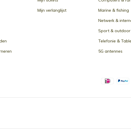
Mijn tickets
Computers & ra
Mijn verlanglijst
Marine & fishing
Netwerk & intern
Sport & outdoor
den
Telefonie & Tabl
rneren
5G antennes