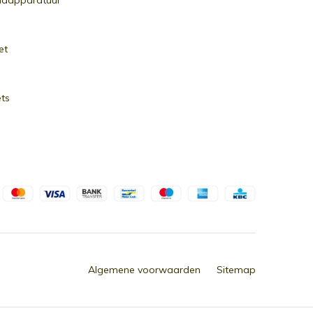
ndapparatuur
et
ets
Algemene voorwaarden
Sitemap