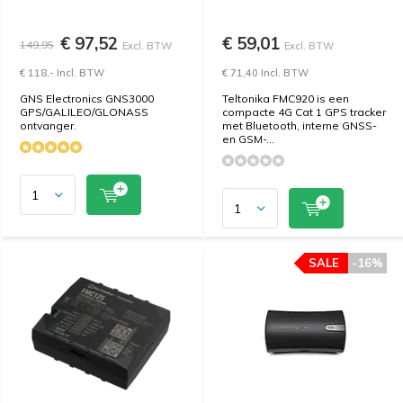
€ 97,52
€ 59,01
149,95
Excl. BTW
Excl. BTW
€ 118,- Incl. BTW
€ 71,40 Incl. BTW
GNS Electronics GNS3000
Teltonika FMC920 is een
GPS/GALILEO/GLONASS
compacte 4G Cat 1 GPS tracker
ontvanger.
met Bluetooth, interne GNSS-
en GSM-...
SALE
-16%