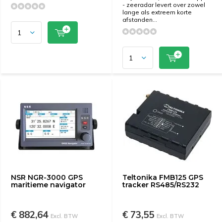
- zeeradar levert over zowel
lange als extreem korte
afstanden...
NSR NGR-3000 GPS
Teltonika FMB125 GPS
maritieme navigator
tracker RS485/RS232
€ 882,64
€ 73,55
Excl. BTW
Excl. BTW