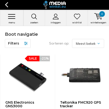
0
menu
zoeken
inloggen
wishlist
winkelwagen
Boot navigatie
Filters
Sorteren op:
SALE
-21%
GNS Electronics
Teltonika FMC920 GPS
GNS3000
tracker