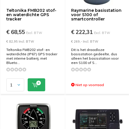
Teltonika FMB202 stof-
Raymarine basisstation
en waterdichte GPS
voor S100 of
tracker
smartcontroller
€ 68,55
€ 222,31
Excl. BTW
Excl. BTW
€ 82,95 Incl. BTW
€ 269,- Incl. BTW
Teltonika FMB202 stof- en
Dit is het draadloze
waterdichte (IP67) GPS tracker
basisstation gedeelte, dus
met interne batterij, met
alleen het basisstation voor
Blueto...
een S100 of S...
Niet op voorraad