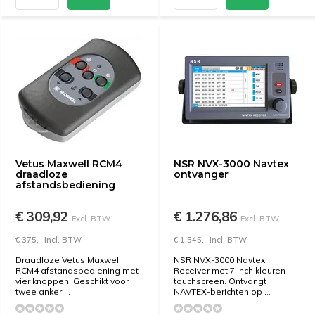
Vetus Maxwell RCM4
NSR NVX-3000 Navtex
draadloze
ontvanger
afstandsbediening
€ 309,92
€ 1.276,86
Excl. BTW
Excl. BTW
€ 375,- Incl. BTW
€ 1.545,- Incl. BTW
Draadloze Vetus Maxwell
NSR NVX-3000 Navtex
RCM4 afstandsbediening met
Receiver met 7 inch kleuren-
vier knoppen. Geschikt voor
touchscreen. Ontvangt
twee ankerl...
NAVTEX-berichten op ...