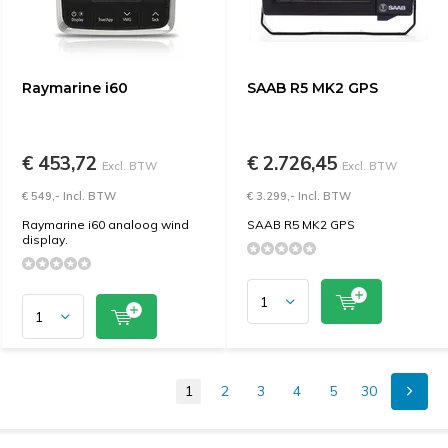
Raymarine i60
SAAB R5 MK2 GPS
€ 453,72
€ 2.726,45
Excl. BTW
Excl. BTW
€ 549,- Incl. BTW
€ 3.299,- Incl. BTW
Raymarine i60 analoog wind
SAAB R5 MK2 GPS
display.
1
2
3
4
5
30