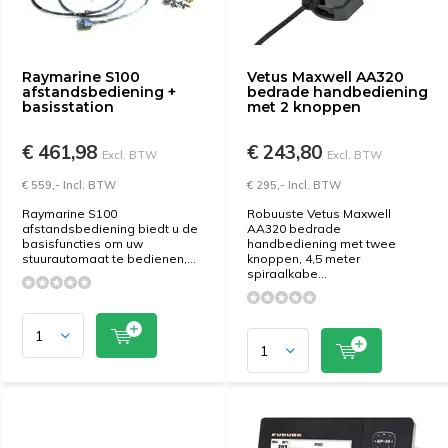
Raymarine S100
Vetus Maxwell AA320
afstandsbediening +
bedrade handbediening
basisstation
met 2 knoppen
€ 461,98
€ 243,80
Excl. BTW
Excl. BTW
€ 559,- Incl. BTW
€ 295,- Incl. BTW
Raymarine S100
Robuuste Vetus Maxwell
afstandsbediening biedt u de
AA320 bedrade
basisfuncties om uw
handbediening met twee
stuurautomaat te bedienen,...
knoppen, 4,5 meter
spiraalkabe...