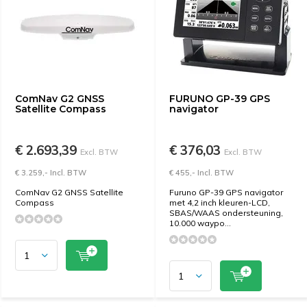
ComNav G2 GNSS
FURUNO GP-39 GPS
Satellite Compass
navigator
€ 2.693,39
€ 376,03
Excl. BTW
Excl. BTW
€ 3.259,- Incl. BTW
€ 455,- Incl. BTW
ComNav G2 GNSS Satellite
Furuno GP-39 GPS navigator
Compass
met 4,2 inch kleuren-LCD,
SBAS/WAAS ondersteuning,
10.000 waypo...