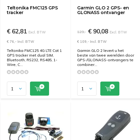
Teltonika FMC125 GPS
Garmin GLO 2 GPS- en
tracker
GLONASS ontvanger
€ 62,81
€ 90,08
129,-
Excl. BTW
Excl. BTW
€ 76,- Incl. BTW
€ 109,- Incl. BTW
Teltonika FMC125 4G LTE Cat 1
Garmin GLO 2 levert u het
GPS tracker met dual SIM,
beste van twee werelden door
Bluetooth, RS232, RS485, 1-
GPS-/GLONASS-ontvangers te
Wire, C...
combiner...