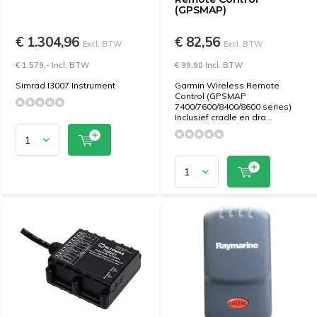
(GPSMAP)
€ 1.304,96
€ 82,56
Excl. BTW
Excl. BTW
€ 1.579,- Incl. BTW
€ 99,90 Incl. BTW
Simrad I3007 Instrument
Garmin Wireless Remote
Control (GPSMAP
7400/7600/8400/8600 series)
Inclusief cradle en dra...