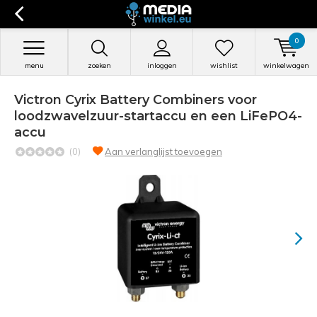
0
menu
zoeken
inloggen
wishlist
winkelwagen
Victron Cyrix Battery Combiners voor
loodzwavelzuur-startaccu en een LiFePO4-
accu
(0)
Aan verlanglijst toevoegen