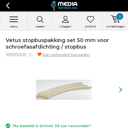
0
menu
zoeken
inloggen
wishlist
winkelwagen
Vetus stopbuspakking set 50 mm voor
schroefasafdichting / stopbus
(0)
Aan verlanglijst toevoegen
Nu besteld is binnen 24 uur verzonden*