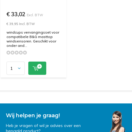
€ 33,02
Excl. BTW
€ 39,95 Incl. BTW
windcups vervangingsset voor
compatibele B&G masttop
windsensoren. Geschikt voor
onder and...
Wij helpen je graag!
Heb je vragen of wil je advies over een
bepaald product?