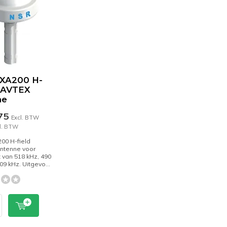
XA200 H-
 NAVTEX
ne
,75
Excl. BTW
cl. BTW
00 H-field
ntenne voor
 van 518 kHz, 490
09 kHz. Uitgevo...