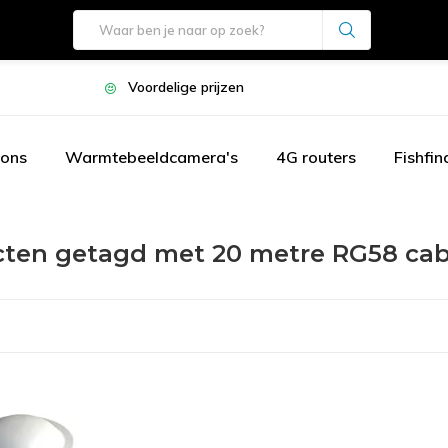
Voordelige prijzen
oons
Warmtebeeldcamera's
4G routers
Fishfin
ten getagd met 20 metre RG58 cab