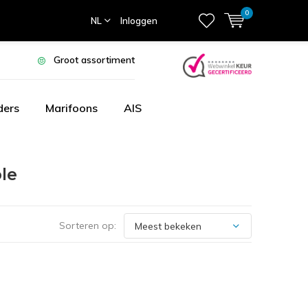
0
NL
Inloggen
Groot assortiment
ders
Marifoons
AIS
le
Sorteren op: