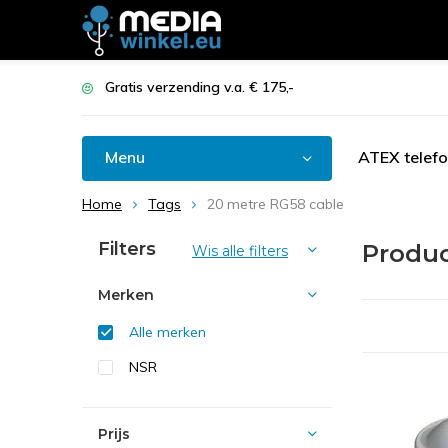
Gratis verzending v.a. € 175,-
Menu
ATEX telef
Home
Tags
20 metre RG58 cable
Filters
Produc
Wis alle filters
Merken
Alle merken
NSR
Prijs