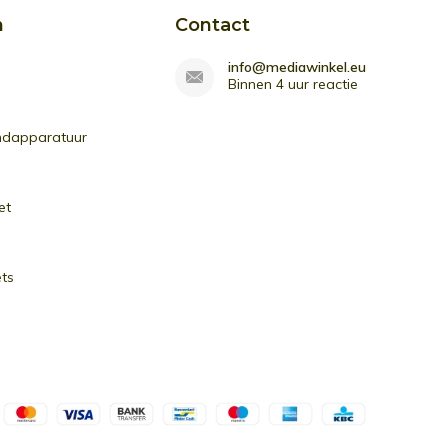
n
Contact
info@mediawinkel.eu
Binnen 4 uur reactie
ndapparatuur
et
ets