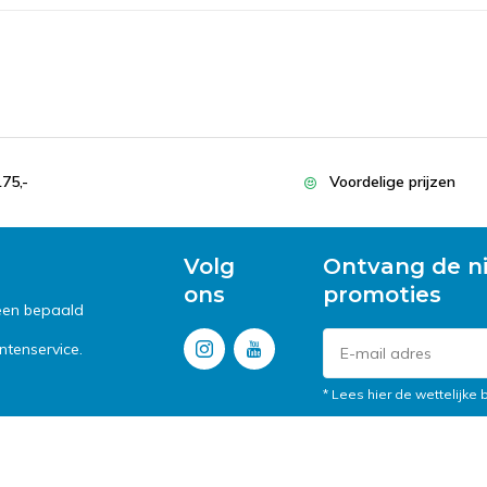
175,-
Voordelige prijzen
Volg
Ontvang de n
ons
promoties
 een bepaald
tenservice.
* Lees hier de wettelijke