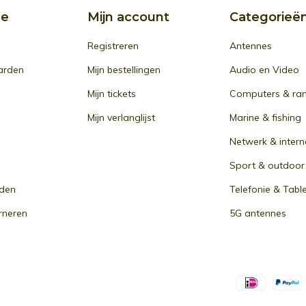
ce
Mijn account
Categorieë
Registreren
Antennes
arden
Mijn bestellingen
Audio en Video
Mijn tickets
Computers & ra
Mijn verlanglijst
Marine & fishing
Netwerk & intern
Sport & outdoor
den
Telefonie & Tabl
rneren
5G antennes