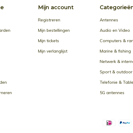
ce
Mijn account
Categorieë
Registreren
Antennes
arden
Mijn bestellingen
Audio en Video
Mijn tickets
Computers & ra
Mijn verlanglijst
Marine & fishing
Netwerk & intern
Sport & outdoor
den
Telefonie & Tabl
rneren
5G antennes