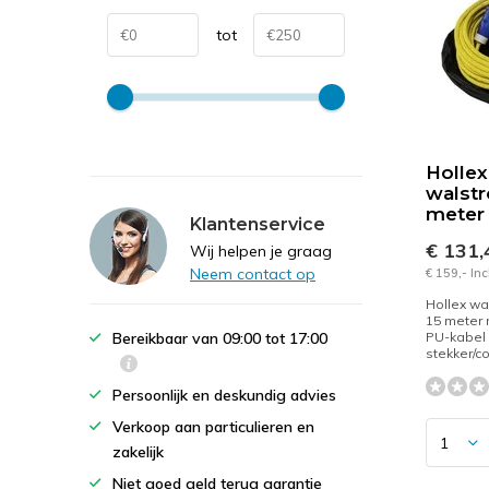
tot
Hollex
walst
meter
Klantenservice
€ 131
Wij helpen je graag
Neem contact op
€ 159,- In
Hollex wa
15 meter 
Bereikbaar van 09:00 tot 17:00
PU-kabel
stekker/co
Persoonlijk en deskundig advies
Verkoop aan particulieren en
zakelijk
Niet goed geld terug garantie