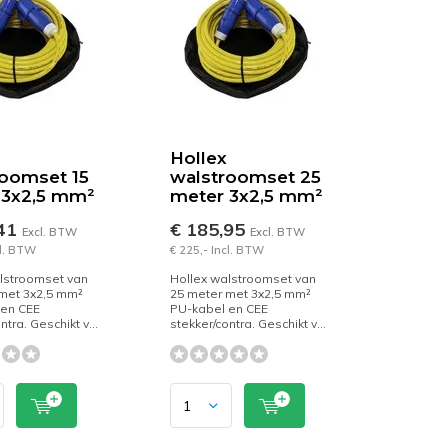
Hollex
roomset 15
walstroomset 25
 3x2,5 mm²
meter 3x2,5 mm²
,41
€ 185,95
Excl. BTW
Excl. BTW
cl. BTW
€ 225,- Incl. BTW
lstroomset van
Hollex walstroomset van
met 3x2,5 mm²
25 meter met 3x2,5 mm²
 en CEE
PU-kabel en CEE
ntra. Geschikt v...
stekker/contra. Geschikt v...