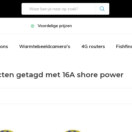
Voordelige prijzen
oons
Warmtebeeldcamera's
4G routers
Fishfin
ten getagd met 16A shore power