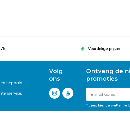
175,-
Voordelige prijzen
Volg
Ontvang de n
ons
promoties
 een bepaald
tenservice.
* Lees hier de wettelijke