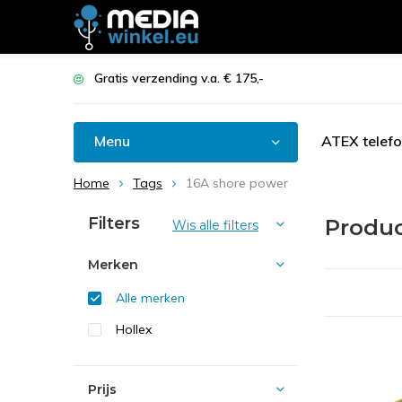
Gratis verzending v.a. € 175,-
Menu
ATEX telef
Home
Tags
16A shore power
Filters
Produc
Wis alle filters
Merken
Alle merken
Hollex
Prijs