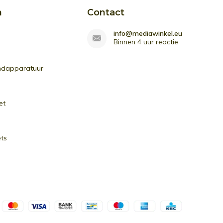
n
Contact
info@mediawinkel.eu
Binnen 4 uur reactie
ndapparatuur
et
ets