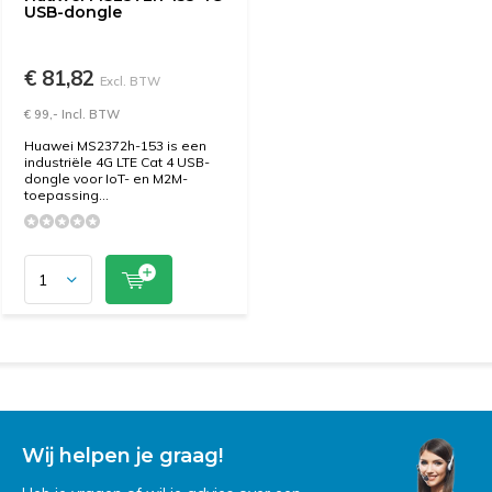
USB-dongle
€ 81,82
Excl. BTW
€ 99,- Incl. BTW
Huawei MS2372h-153 is een
industriële 4G LTE Cat 4 USB-
dongle voor IoT- en M2M-
toepassing...
Wij helpen je graag!