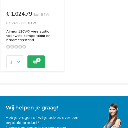
€ 1.024,79
Excl. BTW
€ 1.240,- Incl. BTW
Airmar 120WX weerstation
voor wind, temperatuur en
barometerstand.
Wij helpen je graag!
Heb je vragen of wil je advies over een
bepaald product?
Neem dan contact op met onze