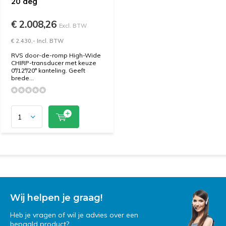
20 deg
€ 2.008,26
Excl. BTW
€ 2.430,- Incl. BTW
RVS door-de-romp High-Wide
CHIRP-transducer met keuze
0°/12°/20° kanteling. Geeft
brede...
Wij helpen je graag!
Heb je vragen of wil je advies over een
bepaald product?