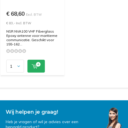
€ 68,60
Excl. BTW
€ 83,- Incl. BTW
NSR NVA100 VHF Fiberglass
Epoxy antenne voor maritieme
communicatie. Geschikt voor
155-162...
Wij helpen je graag!
Heb je vragen of wil je advies over een
bepaald product?