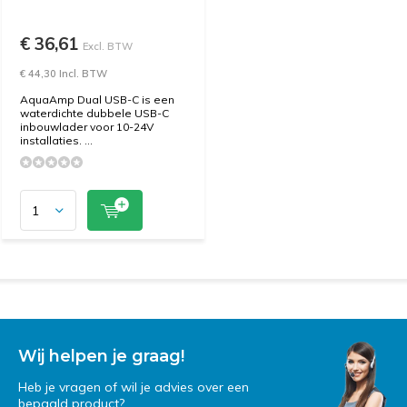
€ 36,61
Excl. BTW
€ 44,30 Incl. BTW
AquaAmp Dual USB-C is een
waterdichte dubbele USB-C
inbouwlader voor 10-24V
installaties. ...
Wij helpen je graag!
Heb je vragen of wil je advies over een
bepaald product?