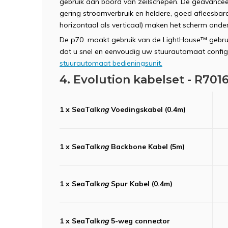
gebruik aan boord van zeilschepen. De geavancee
gering stroomverbruik en heldere, goed afleesbare
horizontaal als verticaal) maken het scherm ond
De p70 maakt gebruik van de LightHouse™ gebrui
dat u snel en eenvoudig uw stuurautomaat config
stuurautomaat bedieningsunit.
4. Evolution kabelset - R701
1 x SeaTalk
ng
Voedingskabel (0.4m)
1 x SeaTalk
ng
Backbone Kabel (5m)
1 x SeaTalk
ng
Spur Kabel (0.4m)
1 x SeaTalk
ng
5-weg connector