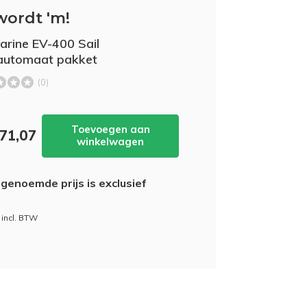
wordt 'm!
rine EV-400 Sail
automaat pakket
(0)
Toevoegen aan
971,07
winkelwagen
genoemde prijs is exclusief
- incl. BTW