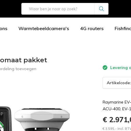
ons
Warmtebeeldcamera's
4G routers
Fishfin
tomaat pakket
Levering o
ordeling toevoegen
Artikelcode
Raymarine EV-
ACU-400, EV-1
€ 2.971
€ 3.595,- incl. B