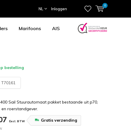
0
NL
Inloggen
ders
Marifoons
AIS
p bestelling
:
T70161
400 Sail Stuurautomaat pakket bestaande uit p70,
 en roerstandgever.
,07
Gratis verzending
Excl. BTW
TW