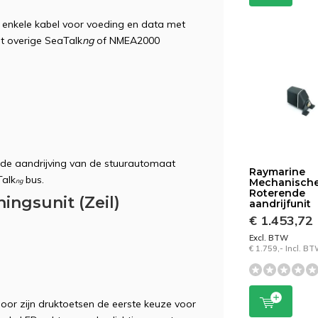
enkele kabel voor voeding en data met
et overige SeaTalk
ng
of NMEA2000
 de aandrijving van de stuurautomaat
Raymarine
Talk
bus.
Mechanisch
ng
Roterende
ingsunit (Zeil)
aandrijfunit
€ 1.453,72
Excl. BTW
€ 1.759,- Incl. B
oor zijn druktoetsen de eerste keuze voor