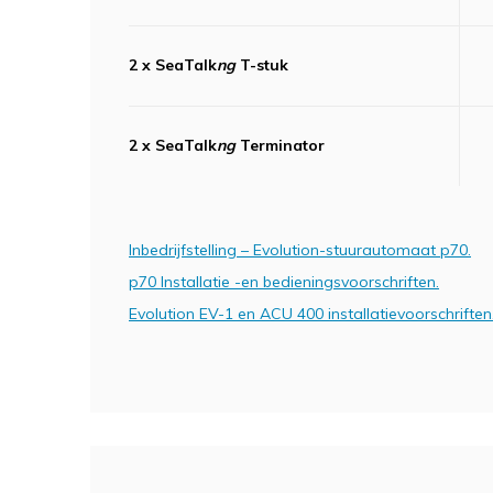
2 x SeaTalk
ng
T-stuk
2 x SeaTalk
ng
Terminator
Inbedrijfstelling – Evolution-stuurautomaat p70.
p70 Installatie -en bedieningsvoorschriften.
Evolution EV-1 en ACU 400 installatievoorschriften