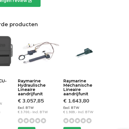
e eigen review
rde producten
CU-
Raymarine
Raymarine
Hydraulische
Mechanische
Lineaire
Lineaire
aandrijfunit
aandrijfunit
€ 3.057,85
€ 1.643,80
TW
Excl. BTW
Excl. BTW
€ 3.700,- Incl. BTW
€ 1.989,- Incl. BTW