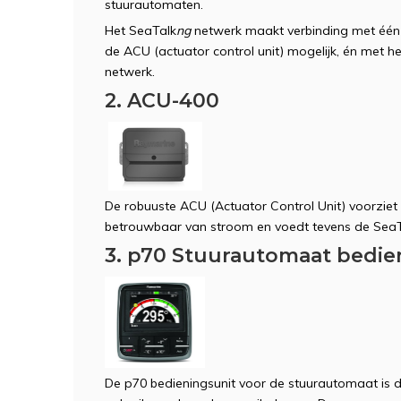
stuurautomaten.
Het SeaTalk
ng
netwerk maakt verbinding met één 
de ACU (actuator control unit) mogelijk, én met h
netwerk.
2. ACU-400
De robuuste ACU (Actuator Control Unit) voorziet
betrouwbaar van stroom en voedt tevens de Sea
3. p70 Stuurautomaat bedien
De p70 bedieningsunit voor de stuurautomaat is d