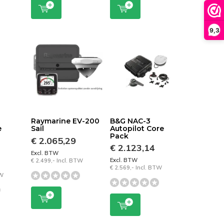
9,3
Raymarine EV-200
B&G NAC-3
e
Sail
Autopilot Core
Pack
€ 2.065,29
€ 2.123,14
Excl. BTW
Excl. BTW
€ 2.499,- Incl. BTW
€ 2.569,- Incl. BTW
TW