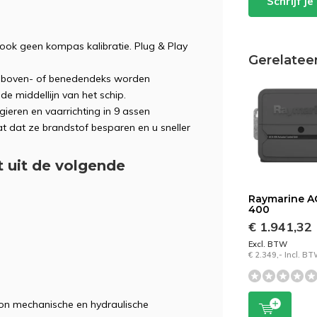
Schrijf j
 ook geen kompas kalibratie. Plug & Play
Gerelatee
an boven- of benedendeks worden
de middellijn van het schip.
gieren en vaarrichting in 9 assen
t dat ze brandstof besparen en u sneller
t uit de volgende
Raymarine A
400
€ 1.941,32
Excl. BTW
€ 2.349,- Incl. B
ion mechanische en hydraulische