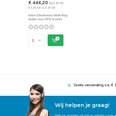
€ 446,20
Excl. BTW
€ 539,90 Incl. BTW
Klein Electronics Multi Bay
lader voor XP8, 6 units
Gratis verzending v.a. € 
Wij helpen je graag!
Heb je vragen of wil je advies over