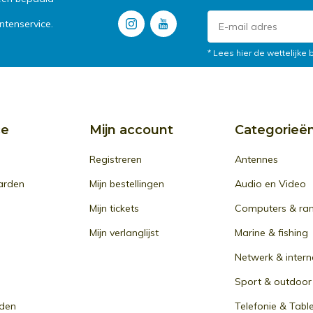
tenservice.
* Lees hier de wettelijke
ce
Mijn account
Categorieë
Registreren
Antennes
arden
Mijn bestellingen
Audio en Video
Mijn tickets
Computers & ra
Mijn verlanglijst
Marine & fishing
Netwerk & intern
Sport & outdoor
den
Telefonie & Tabl