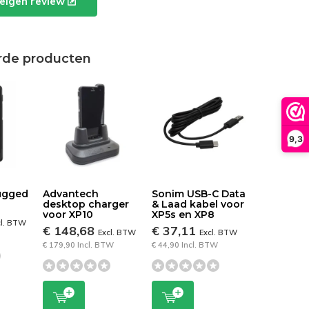
e eigen review
rde producten
9,3
ugged
Advantech
Sonim USB-C Data
desktop charger
& Laad kabel voor
voor XP10
XP5s en XP8
cl. BTW
€ 148,68
€ 37,11
Excl. BTW
Excl. BTW
€ 179,90 Incl. BTW
€ 44,90 Incl. BTW