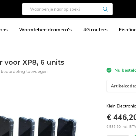
ons
Warmtebeeldcamera's
4G routers
Fishfin
r voor XP8, 6 units
Nu besteld
e beoordeling toevoegen
Artikelcode
Klein Electroni
€ 446,2
€ 539,90 incl. B