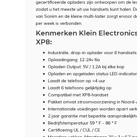
gecertificeerde opladers zijn ontworpen om de lev
zodat u het meeste uit uw handsets kunt halen. D
van Sonim en de kleine multi-lader zorgt ervoor 
per week is verbonden.
Kenmerken Klein Electronics
XP8:
Industriële, drop-in oplader voor 6 handsets
Oplaadingang: 12-24v 6a
Opladen Output: 5V / 1.2A bij elke kop
Opladen en opgeladen status LED-indicato
Laadt de telefoon op <4 uur
Laadt 6 telefoons gelijktijdig op
Compatibel met XP8-handset
Pakket omvat stroomvoorziening in Noord
Internationale voedingen worden apart ver
2 jaar garantie met beperkte aansprakelijkh
Bedrijfstemperatuur 59 ° F - 86 ° F
Certificering UL / CUL / CE