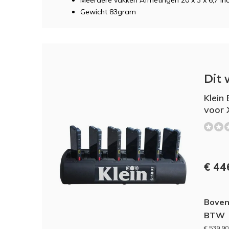
Meerdere vakken Afmetingen 20 x 3 x 6,7 in
Gewicht 83gram
Dit 
Klein 
voor 
€ 44
Boven
BTW
€ 539,90