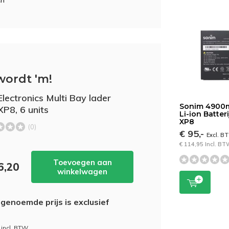
ch
wordt 'm!
Electronics Multi Bay lader
Sonim 4900
XP8, 6 units
Li-ion Batter
XP8
(0)
€ 95,-
Excl. B
€ 114,95 Incl. B
Toevoegen aan
6,20
winkelwagen
genoemde prijs is exclusief
 incl. BTW