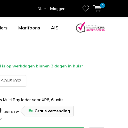
0
NL
Inloggen
ders
Marifoons
AIS
 is op werkdagen binnen 3 dagen in huis*
:
SON51062
cs Multi Bay lader voor XP8, 6 units
0
Gratis verzending
Excl. BTW
TW