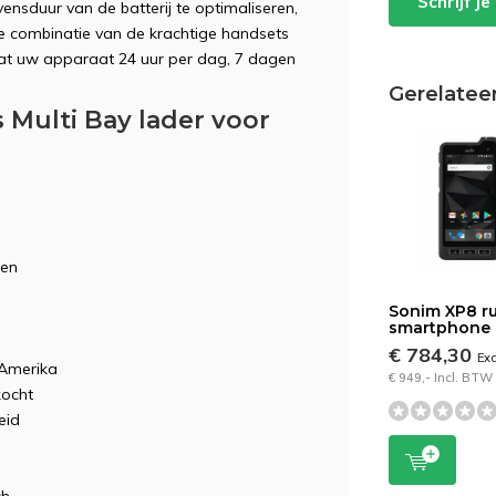
Schrijf j
ensduur van de batterij te optimaliseren,
e combinatie van de krachtige handsets
dat uw apparaat 24 uur per dag, 7 dagen
Gerelatee
 Multi Bay lader voor
ren
Sonim XP8 r
smartphone
€ 784,30
Ex
-Amerika
€ 949,- Incl. BTW
kocht
eid