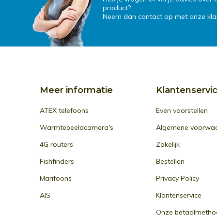
product?
Neem dan contact op met onze klan
Meer informatie
Klantenservi
ATEX telefoons
Even voorstellen
Warmtebeeldcamera's
Algemene voorwa
4G routers
Zakelijk
Fishfinders
Bestellen
Marifoons
Privacy Policy
AIS
Klantenservice
Onze betaalmetho