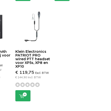
mAh
Klein Electronics
ij voor
PATRIOT PRO
wired PTT headset
voor XP5s, XP8 en
TW
XP10
TW
€ 119,75
Excl. BTW
€ 144,90 Incl. BTW