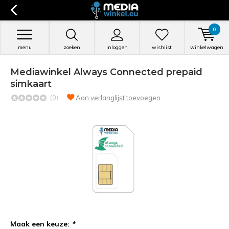
0
menu
zoeken
inloggen
wishlist
winkelwagen
Mediawinkel Always Connected prepaid
simkaart
(0)
Aan verlanglijst toevoegen
Maak een keuze:
*