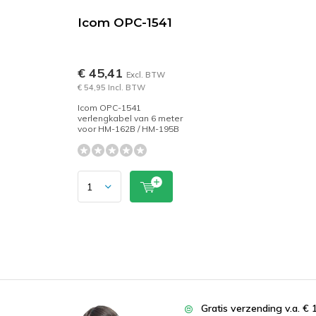
Icom OPC-1541
€ 45,41
Excl. BTW
€ 54,95 Incl. BTW
Icom OPC-1541
verlengkabel van 6 meter
voor HM-162B / HM-195B
Gratis verzending v.a. € 