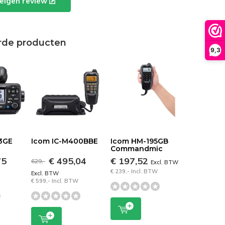
e eigen review
rde producten
9,3
3GE
Icom IC-M400BBE
Icom HM-195GB
Commandmic
75
€ 495,04
€ 197,52
629,-
Excl. BTW
€ 239,- Incl. BTW
Excl. BTW
€ 599,- Incl. BTW