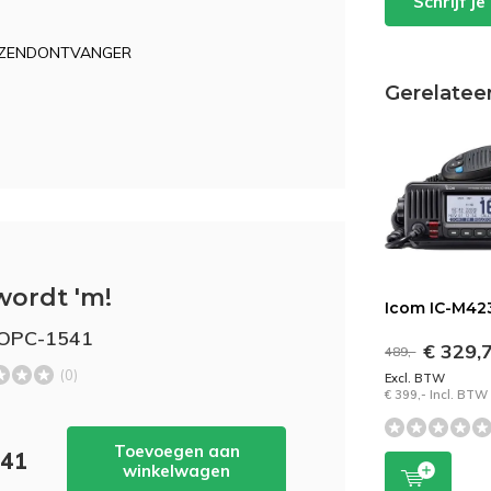
Schrijf j
E ZENDONTVANGER
Gerelatee
wordt 'm!
Icom IC-M42
 OPC-1541
€ 329,
489,-
(0)
Excl. BTW
€ 399,- Incl. BTW
Toevoegen aan
,41
winkelwagen