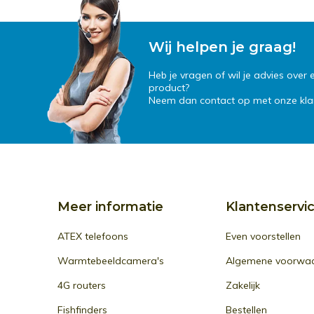
Wij helpen je graag!
Heb je vragen of wil je advies over
product?
Neem dan contact op met onze klan
Meer informatie
Klantenservi
ATEX telefoons
Even voorstellen
Warmtebeeldcamera's
Algemene voorwa
4G routers
Zakelijk
Fishfinders
Bestellen