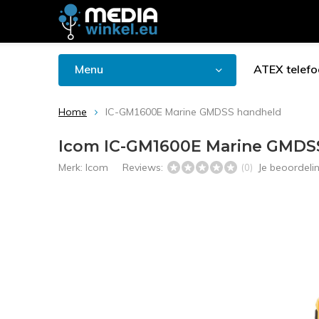
Menu
ATEX telefo
Home
IC-GM1600E Marine GMDSS handheld
Icom IC-GM1600E Marine GMDS
Merk:
Icom
Reviews:
Je beoordeli
(0)