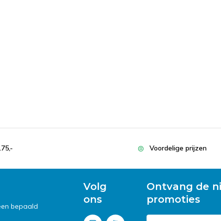
175,-
Voordelige prijzen
Volg
Ontvang de n
ons
promoties
 een bepaald