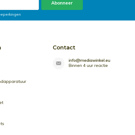
Abonneer
 beperkingen
n
Contact
info@mediawinkel.eu
Binnen 4 uur reactie
ndapparatuur
et
ets