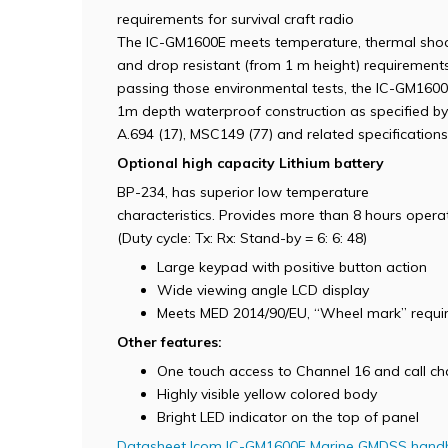
requirements for survival craft radio
The IC-GM1600E meets temperature, thermal shock
and drop resistant (from 1 m height) requirements
passing those environmental tests, the IC-GM1600
1m depth waterproof construction as specified by
A.694 (17), MSC149 (77) and related specifications
Optional high capacity Lithium battery
BP-234, has superior low temperature
characteristics. Provides more than 8 hours opera
(Duty cycle: Tx: Rx: Stand-by = 6: 6: 48)
Large keypad with positive button action
Wide viewing angle LCD display
Meets MED 2014/90/EU, “Wheel mark” requi
Other features:
One touch access to Channel 16 and call ch
Highly visible yellow colored body
Bright LED indicator on the top of panel
Datasheet Icom IC-GM1600E Marine GMDSS handh