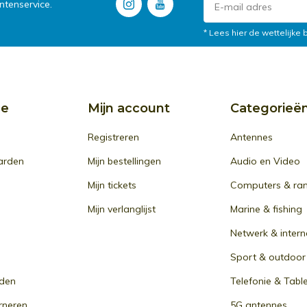
tenservice.
* Lees hier de wettelijke
ce
Mijn account
Categorieë
Registreren
Antennes
arden
Mijn bestellingen
Audio en Video
Mijn tickets
Computers & ra
Mijn verlanglijst
Marine & fishing
Netwerk & intern
Sport & outdoor
den
Telefonie & Tabl
rneren
5G antennes