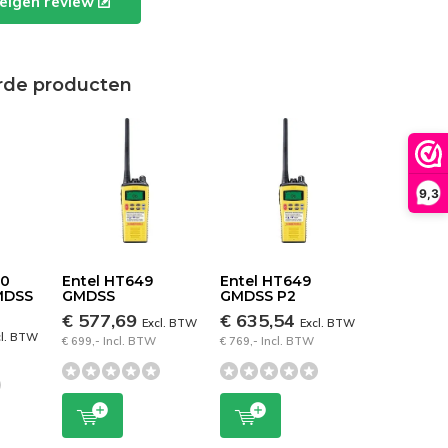
e eigen review
rde producten
9,3
00
Entel HT649
Entel HT649
MDSS
GMDSS
GMDSS P2
€ 577,69
€ 635,54
Excl. BTW
Excl. BTW
cl. BTW
€ 699,- Incl. BTW
€ 769,- Incl. BTW