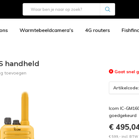
ons
Warmtebeeldcamera's
4G routers
Fishfin
S handheld
Gaat snel g
ng toevoegen
Artikelcode
Icom IC-GM16
goedgekeurd
€ 495,0
€ 599,- incl. BTW