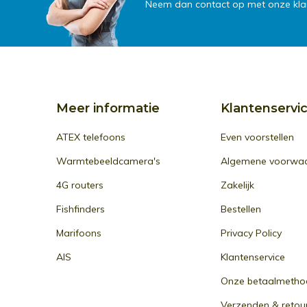
Neem dan contact op met onze klan
Meer informatie
Klantenservi
ATEX telefoons
Even voorstellen
Warmtebeeldcamera's
Algemene voorwa
4G routers
Zakelijk
Fishfinders
Bestellen
Marifoons
Privacy Policy
AIS
Klantenservice
Onze betaalmetho
Verzenden & retou