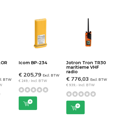
LOR
Icom BP-234
Jotron Tron TR30
maritieme VHF
radio
€ 205,79
Excl. BTW
€ 776,03
cl. BTW
Excl. BTW
€ 249,- Incl. BTW
TW
€ 939,- Incl. BTW