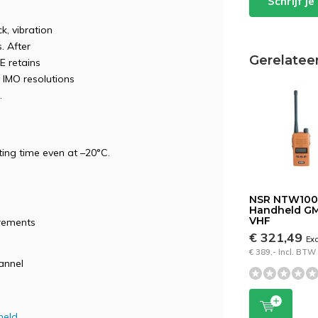
Schrijf j
, vibration
. After
Gerelatee
E retains
 IMO resolutions
.
ting time even at –20°C.
NSR NTW10
Handheld G
VHF
rements
€ 321,49
Ex
€ 389,- Incl. BTW
annel
eld.