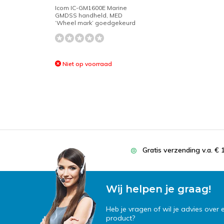
Icom IC-GM1600E Marine
GMDSS handheld, MED
‘Wheel mark’ goedgekeurd
Niet op voorraad
Gratis verzending v.a. € 
Wij helpen je graag!
Heb je vragen of wil je advies over
product?