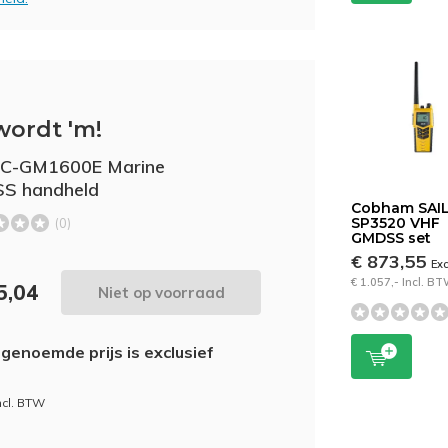
wordt 'm!
IC-GM1600E Marine
S handheld
Cobham SAI
SP3520 VHF
(0)
GMDSS set
€ 873,55
Ex
€ 1.057,- Incl. B
5,04
Niet op voorraad
genoemde prijs is exclusief
incl. BTW