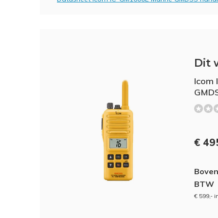
Dit 
Icom 
GMDS
€ 49
Boven
BTW
€ 599,- 