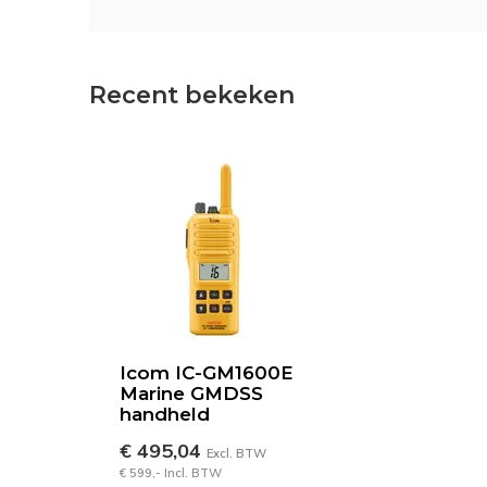
Recent bekeken
Icom IC-GM1600E
Marine GMDSS
handheld
€ 495,04
Excl. BTW
€ 599,- Incl. BTW