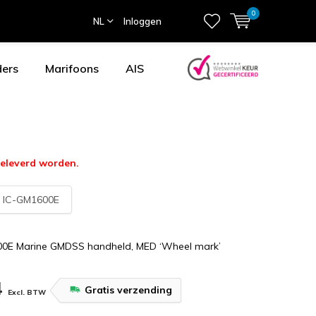
0
NL
Inloggen
ders
Marifoons
AIS
eleverd worden.
:
IC-GM1600E
00E Marine GMDSS handheld, MED ‘Wheel mark’
4
Gratis verzending
Excl. BTW