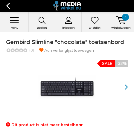
0
menu
zoeken
inloggen
wishlist
winkelwagen
Gembird Slimline "chocolate" toetsenbord
(0)
Aan verlanglijst toevoegen
SALE
-33%
Dit product is niet meer bestelbaar