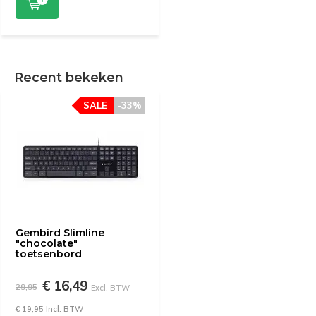
Recent bekeken
SALE
-33%
Gembird Slimline
"chocolate"
toetsenbord
€ 16,49
29,95
Excl. BTW
€ 19,95 Incl. BTW