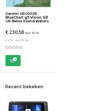
Garmin VEU002R
BlueChart g3 Vision S/E
UK-Belux Inland Waters
€ 230,58
Excl. BTW
€ 279,- Incl. BTW
Recent bekeken