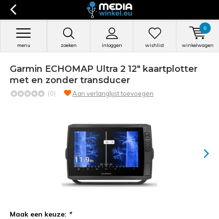
0
menu
zoeken
inloggen
wishlist
winkelwagen
Garmin ECHOMAP Ultra 2 12" kaartplotter
met en zonder transducer
(0)
Aan verlanglijst toevoegen
Maak een keuze:
*