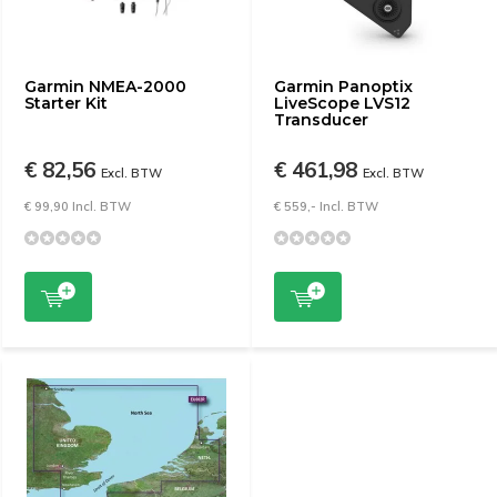
Garmin NMEA-2000
Garmin Panoptix
Starter Kit
LiveScope LVS12
Transducer
€ 82,56
€ 461,98
Excl. BTW
Excl. BTW
€ 99,90 Incl. BTW
€ 559,- Incl. BTW