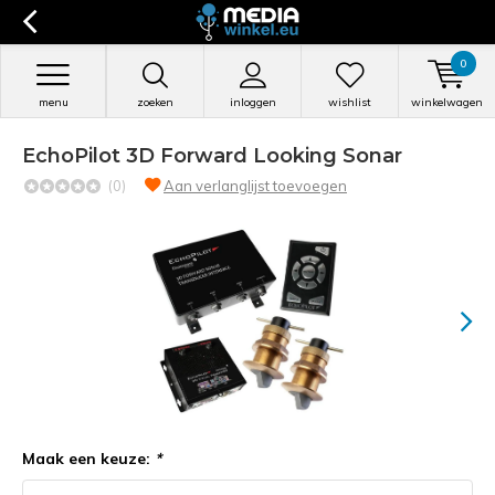
0
menu
zoeken
inloggen
wishlist
winkelwagen
EchoPilot 3D Forward Looking Sonar
(0)
Aan verlanglijst toevoegen
Maak een keuze:
*