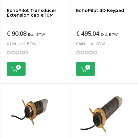
EchoPilot Transducer
EchoPilot 3D Keypad
Extension cable 10M
€ 90,08
€ 495,04
Excl. BTW
Excl. BTW
€ 109,- Incl. BTW
€ 599,- Incl. BTW