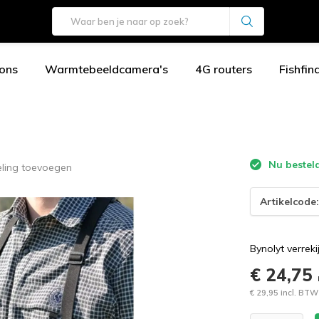
ons
Warmtebeeldcamera's
4G routers
Fishfin
Nu besteld
eling toevoegen
Artikelcode
Bynolyt verrek
€ 24,75
€ 29,95 incl. BTW