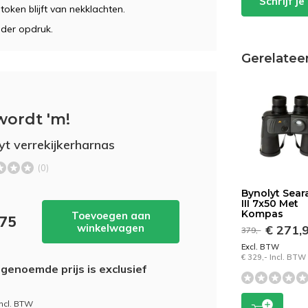
Schrijf j
token blijft van nekklachten.
nder opdruk.
Gerelatee
wordt 'm!
yt verrekijkerharnas
(0)
Bynolyt Sear
III 7x50 Met
Kompas
Toevoegen aan
,75
winkelwagen
€ 271,
379,-
Excl. BTW
€ 329,- Incl. BTW
genoemde prijs is exclusief
incl. BTW