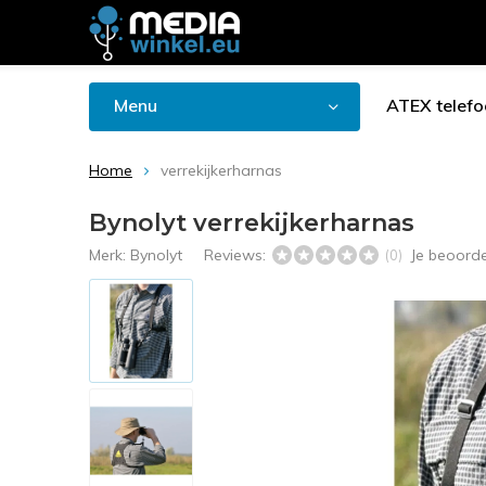
Menu
ATEX telefo
Home
verrekijkerharnas
Bynolyt verrekijkerharnas
Merk:
Bynolyt
Reviews:
Je beoord
(0)