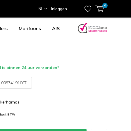
0
NL
Inloggen
ders
Marifoons
AIS
 is binnen 24 uur verzonden*
:
00974191LYT
ijkerharnas
Excl. BTW