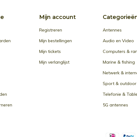
ce
Mijn account
Categorieë
Registreren
Antennes
arden
Mijn bestellingen
Audio en Video
Mijn tickets
Computers & ra
Mijn verlanglijst
Marine & fishing
Netwerk & intern
Sport & outdoor
den
Telefonie & Tabl
rneren
5G antennes