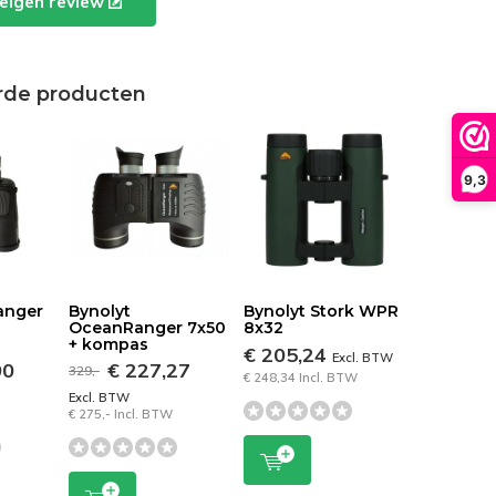
e eigen review
rde producten
9,3
anger
Bynolyt
Bynolyt Stork WPR
OceanRanger 7x50
8x32
+ kompas
€ 205,24
Excl. BTW
90
€ 227,27
329,-
€ 248,34 Incl. BTW
Excl. BTW
€ 275,- Incl. BTW