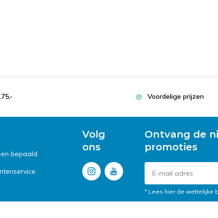
175,-
Voordelige prijzen
Volg
Ontvang de n
ons
promoties
 een bepaald
tenservice.
* Lees hier de wettelijke