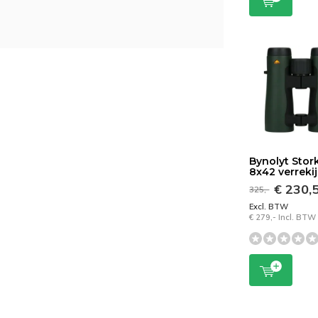
Bynolyt Sto
8x42 verreki
€ 230,
325,-
Excl. BTW
€ 279,- Incl. BTW