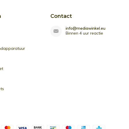
n
Contact
info@mediawinkel.eu
Binnen 4 uur reactie
ndapparatuur
et
ets