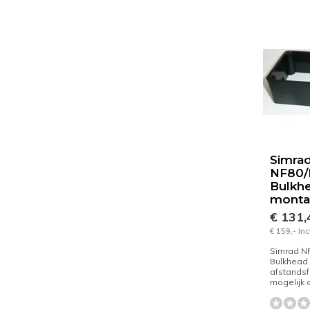
Simra
NF80/
Bulkh
monta
€ 131
€ 159,- In
Simrad N
Bulkhead 
afstands
mogelijk 