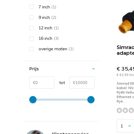
7 inch
(1)
9 inch
(2)
12 inch
(1)
16 inch
(3)
Simrad
overige maten
(1)
adapt
€ 35,
Prijs
€ 42,90 In
tot
Simrad Et
kabel, N
RJ45-Yell
Ethernet 
RJ4...