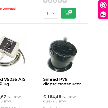
op voorraad
9,3
d V5035 AIS
Simrad P79
 Plug
diepte transducer
9,67
€ 164,46
Excl. BTW
Excl. BTW
Incl. BTW
€ 199,- Incl. BTW