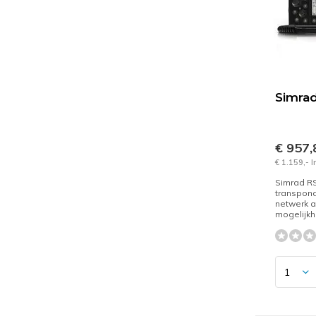
Simra
€ 957
€ 1.159,- 
Simrad R
transpon
netwerk a
mogelijkh