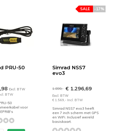
SALE
-17%
ad PRU-50
Simrad NSS7
evo3
2,98
€ 1.296,69
1.899,-
Excl. BTW
Incl. BTW
Excl. BTW
€ 1.569,- Incl. BTW
PRU-50
meerkabel voor
Simrad NSS7 evo3 heeft
 EPRIB's
een 7 inch scherm met GPS
en WiFi. Inclusief wereld
basiskaart.