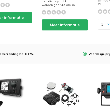
Simrad V
inch display dat kan
Plug
worden gebruikt om ko...
r informatie
Meer informatie
s verzending v.a. € 175,-
Voordelige pri