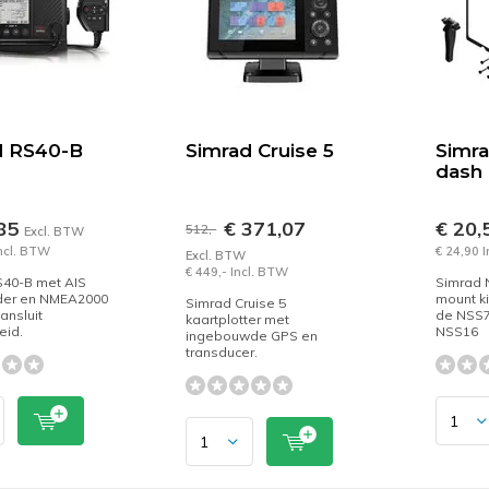
d RS40-B
Simrad Cruise 5
Simr
dash 
,85
€ 371,07
€ 20,
512,-
Excl. BTW
Incl. BTW
€ 24,90 
Excl. BTW
€ 449,- Incl. BTW
S40-B met AIS
Simrad 
der en NMEA2000
mount kit
Simrad Cruise 5
ansluit
de NSS7
kaartplotter met
eid.
NSS16
ingebouwde GPS en
transducer.