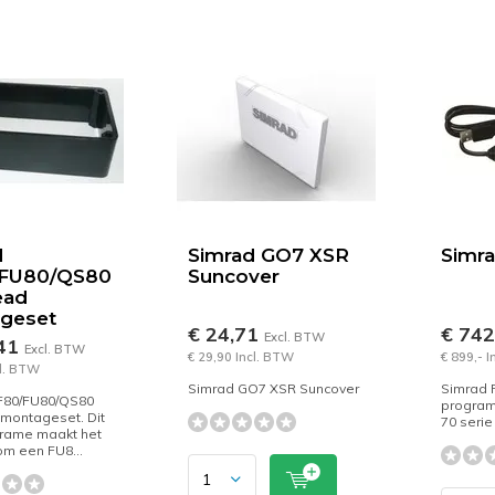
d
Simrad GO7 XSR
Simr
FU80/QS80
Suncover
ead
geset
€ 24,71
€ 74
Excl. BTW
,41
Excl. BTW
€ 29,90 Incl. BTW
€ 899,- 
cl. BTW
Simrad GO7 XSR Suncover
Simrad 
F80/FU80/QS80
program
montageset. Dit
70 serie
frame maakt het
om een FU8...