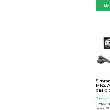
Mee
Simra
MK2 A
basic 
Prijs op
Simrad A
Autopilot