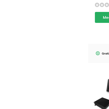
Mee
Grati