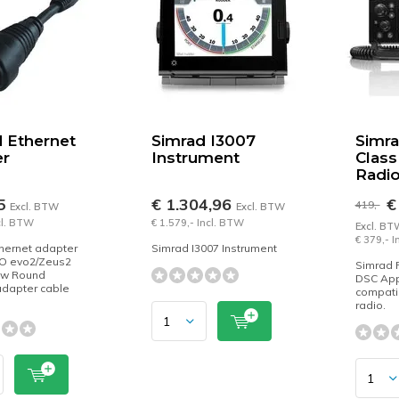
 Ethernet
Simrad I3007
Simr
er
Instrument
Clas
Radi
45
€ 1.304,96
€
419,-
Excl. BTW
Excl. BTW
cl. BTW
€ 1.579,- Incl. BTW
Excl. BT
€ 379,- 
hernet adapter
Simrad I3007 Instrument
SO evo2/Zeus2
Simrad 
ow Round
DSC Ap
adapter cable
compati
radio.