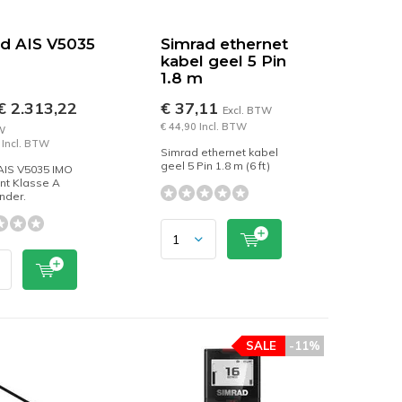
d AIS V5035
Simrad ethernet
kabel geel 5 Pin
1.8 m
 2.313,22
€ 37,11
Excl. BTW
€ 44,90 Incl. BTW
W
 Incl. BTW
Simrad ethernet kabel
geel 5 Pin 1.8 m (6 ft)
AIS V5035 IMO
nt Klasse A
nder.
SALE
-11%