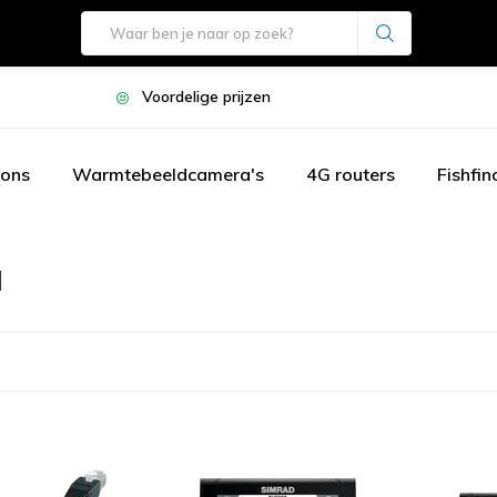
Voordelige prijzen
oons
Warmtebeeldcamera's
4G routers
Fishfin
d