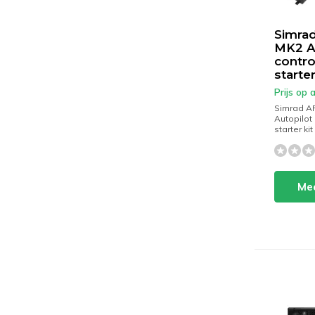
Simra
MK2 A
contro
starter
Prijs op
Simrad A
Autopilot 
starter kit
Mee