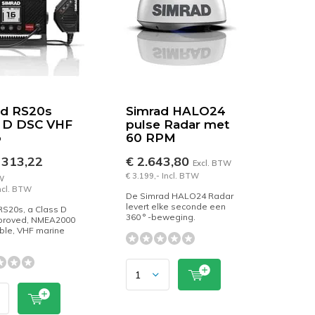
ad RS20s
Simrad HALO24
s D DSC VHF
pulse Radar met
o
60 RPM
 313,22
€ 2.643,80
Excl. BTW
€ 3.199,- Incl. BTW
W
Incl. BTW
De Simrad HALO24 Radar
levert elke seconde een
RS20s, a Class D
360 ° -beweging.
proved, NMEA2000
ble, VHF marine