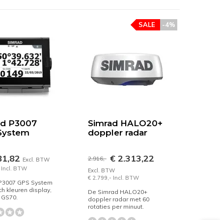
SALE
-4%
ad P3007
Simrad HALO20+
System
doppler radar
81,82
€ 2.313,22
2.916,-
Excl. BTW
 Incl. BTW
Excl. BTW
€ 2.799,- Incl. BTW
P3007 GPS System
ch kleuren display,
De Simrad HALO20+
f GS70.
doppler radar met 60
rotaties per minuut.