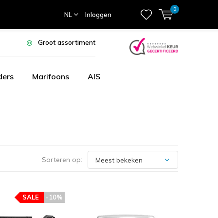
0
NL
Inloggen
Groot assortiment
ders
Marifoons
AIS
Sorteren op:
SALE
-10%