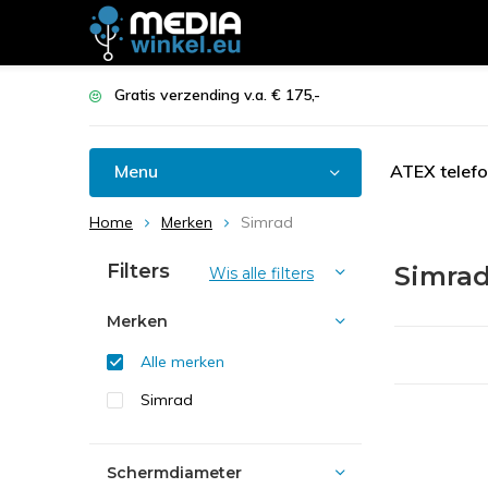
Gratis verzending v.a. € 175,-
Menu
ATEX telef
Home
Merken
Simrad
Filters
Simra
Wis alle filters
Merken
Alle merken
Simrad
Schermdiameter