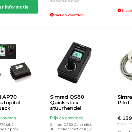
r informatie
Niet 
Niet op voorraad
d AP70
Simrad QS80
Simra
utopilot
Quick stick
Pilot
pack
stuurhendel
€ 13
 aanvraag
Prijs op aanvraag
€ 169,- 
P70 MK2
Simrad QS80 Quick stick
 basic pack
stuurhendel met een 1,7-