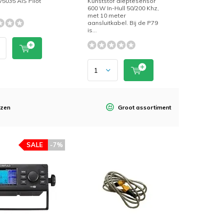
5035 AIS Pilot
Kunststof dieptesensor
600 W In-Hull 50/200 Khz,
met 10 meter
aansluitkabel. Bij de P79
is...
jzen
Groot assortiment
SALE
-7%