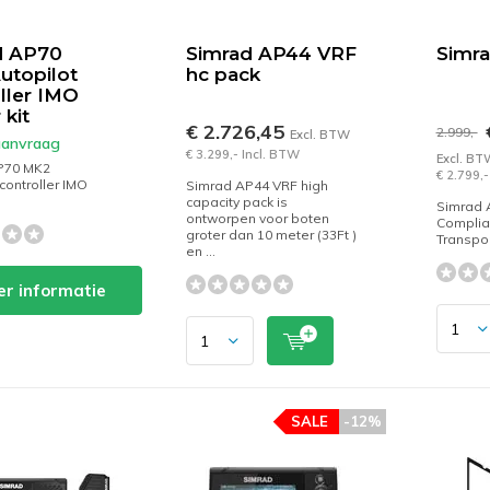
d AP70
Simrad AP44 VRF
Simra
utopilot
hc pack
ller IMO
 kit
€ 2.726,45
€
2.999,-
Excl. BTW
 aanvraag
€ 3.299,- Incl. BTW
Excl. BT
P70 MK2
€ 2.799,-
controller IMO
Simrad AP44 VRF high
capacity pack is
Simrad 
ontworpen voor boten
Complia
groter dan 10 meter (33Ft )
Transpo
en ...
r informatie
SALE
-12%