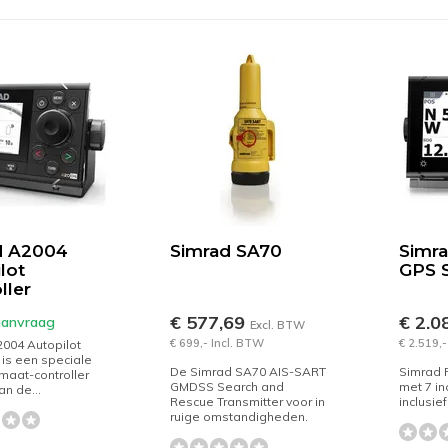
d A2004
Simrad SA70
Simr
lot
GPS 
ller
€ 577,69
€ 2.0
 aanvraag
Excl. BTW
€ 699,- Incl. BTW
€ 2.519,-
004 Autopilot
 is een speciale
De Simrad SA70 AIS-SART
Simrad 
maat-controller
GMDSS Search and
met 7 in
an de...
Rescue Transmitter voor in
inclusie
ruige omstandigheden.