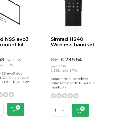
ad NSS evo3
Simrad HS40
mount kit
Wireless handset
58
€ 235,54
319,-
Excl. BTW
Incl. BTW
Excl. BTW
€ 285,- Incl. BTW
NSS evo3 dash
. De Kit is er voor
Simrad HS40 Wireless
, NSS9, NSS12 en
handset voor de RS40 VHF
marifoon.