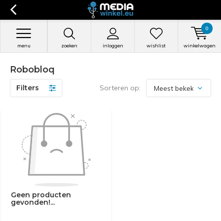
0
menu
zoeken
inloggen
wishlist
winkelwagen
Robobloq
Filters
Sorteren op:
Geen producten
gevonden!...