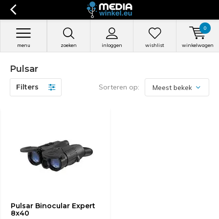
0
menu
zoeken
inloggen
wishlist
winkelwagen
Pulsar
Filters
Sorteren op:
Pulsar Binocular Expert
8x40