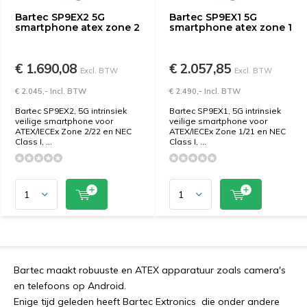
Bartec SP9EX2 5G
Bartec SP9EX1 5G
smartphone atex zone 2
smartphone atex zone 1
€ 1.690,08
€ 2.057,85
Excl. BTW
Excl. BTW
€ 2.045,- Incl. BTW
€ 2.490,- Incl. BTW
Bartec SP9EX2, 5G intrinsiek
Bartec SP9EX1, 5G intrinsiek
veilige smartphone voor
veilige smartphone voor
ATEX/IECEx Zone 2/22 en NEC
ATEX/IECEx Zone 1/21 en NEC
Class I, ...
Class I, ...
Bartec maakt robuuste en ATEX apparatuur zoals camera's
en telefoons op Android.
Enige tijd geleden heeft Bartec Extronics die onder andere