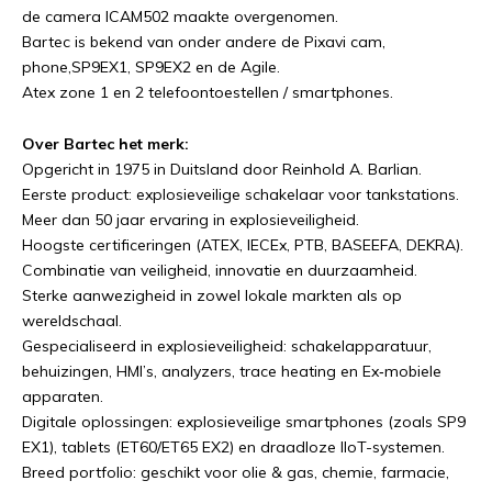
de camera ICAM502 maakte overgenomen.
Bartec is bekend van onder andere de Pixavi cam,
phone,SP9EX1, SP9EX2 en de Agile.
Atex zone 1 en 2 telefoontoestellen / smartphones.
Over Bartec het merk:
Opgericht in 1975 in Duitsland door Reinhold A. Barlian.
Eerste product: explosieveilige schakelaar voor tankstations.
Meer dan 50 jaar ervaring in explosieveiligheid.
Hoogste certificeringen (ATEX, IECEx, PTB, BASEEFA, DEKRA).
Combinatie van veiligheid, innovatie en duurzaamheid.
Sterke aanwezigheid in zowel lokale markten als op
wereldschaal.
Gespecialiseerd in explosieveiligheid: schakelapparatuur,
behuizingen, HMI’s, analyzers, trace heating en Ex‑mobiele
apparaten.
Digitale oplossingen: explosieveilige smartphones (zoals SP9
EX1), tablets (ET60/ET65 EX2) en draadloze IIoT-systemen.
Breed portfolio: geschikt voor olie & gas, chemie, farmacie,