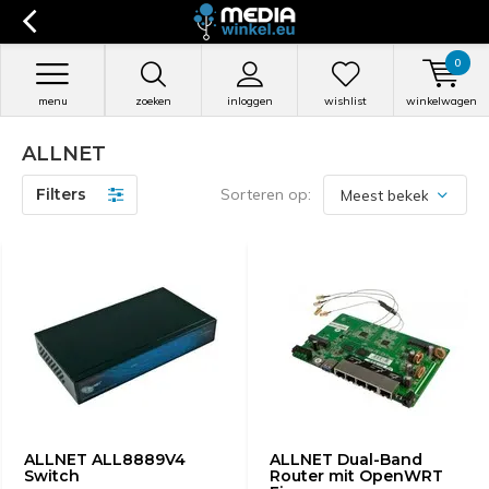
0
menu
zoeken
inloggen
wishlist
winkelwagen
ALLNET
Filters
Sorteren op:
ALLNET ALL8889V4
ALLNET Dual-Band
Switch
Router mit OpenWRT