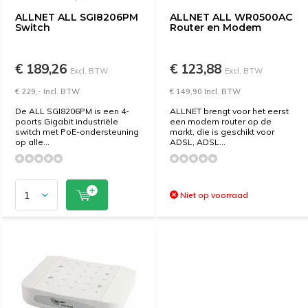
ALLNET ALL SGI8206PM
ALLNET ALL WR0500AC
Switch
Router en Modem
€ 189,26
€ 123,88
Excl. BTW
Excl. BTW
€ 229,- Incl. BTW
€ 149,90 Incl. BTW
De ALL SGI8206PM is een 4-
ALLNET brengt voor het eerst
poorts Gigabit industriële
een modem router op de
switch met PoE-ondersteuning
markt, die is geschikt voor
op alle...
ADSL, ADSL...
Niet op voorraad