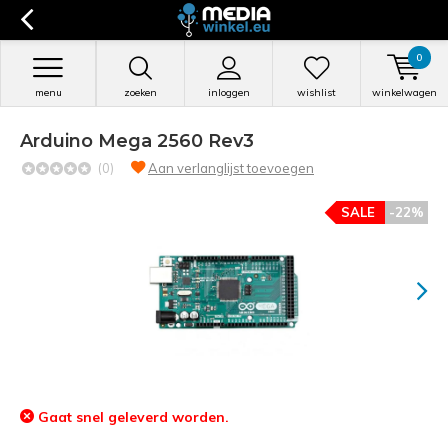
0
menu
zoeken
inloggen
wishlist
winkelwagen
Arduino Mega 2560 Rev3
(0)
Aan verlanglijst toevoegen
SALE
-22%
Gaat snel geleverd worden.